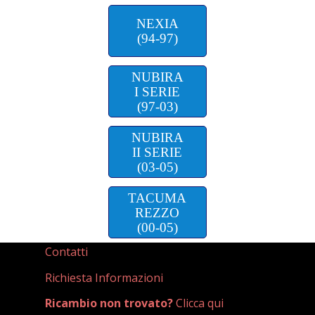
NEXIA
(94-97)
NUBIRA
I SERIE
(97-03)
NUBIRA
II SERIE
(03-05)
TACUMA
REZZO
(00-05)
Contatti
Richiesta Informazioni
Ricambio non trovato?
Clicca qui