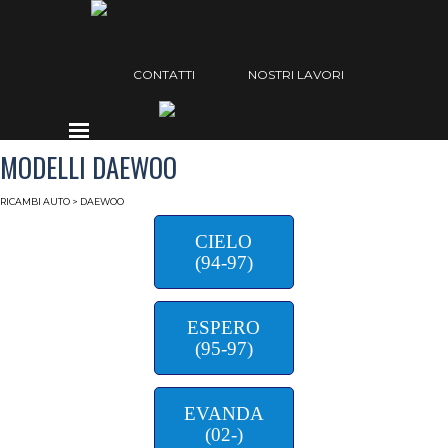
Vai ai contenuti
Salta menù
CONTATTI
NOSTRI LAVORI
Salta menù
MODELLI DAEWOO
RICAMBI AUTO
> DAEWOO
CIELO
(94-97)
ESPERO
(95-97)
EVANDA
(02-)