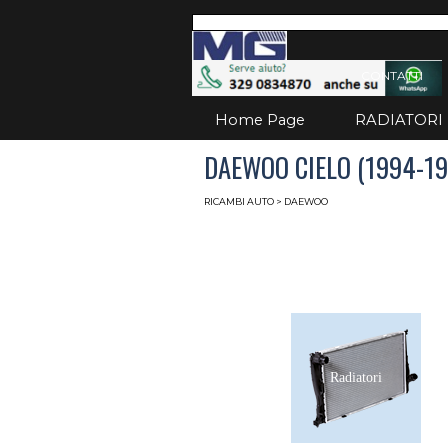
Vai ai contenuti
Salta
CONTATTI
Home Page
RADIATORI
DAEWOO CIELO (1994-19
RICAMBI AUTO
> DAEWOO
Radiatori