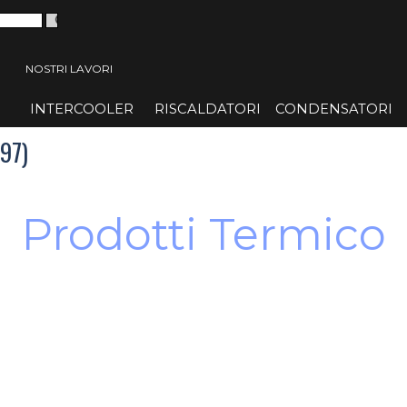
 menù
NOSTRI LAVORI
INTERCOOLER
▼
RISCALDATORI
▼
CONDENSATORI
▼
97)
Prodotti Termico