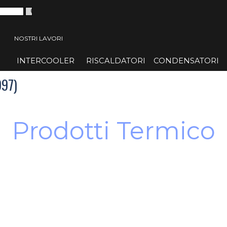
 menù
NOSTRI LAVORI
INTERCOOLER
▼
RISCALDATORI
▼
CONDENSATORI
▼
97)
Prodotti Termico