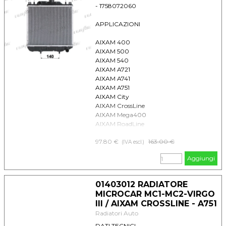
- 1758072060
APPLICAZIONI
AIXAM 400
AIXAM 500
AIXAM 540
AIXAM A721
AIXAM A741
AIXAM A751
AIXAM City
AIXAM CrossLine
AIXAM Mega400
AIXAM RoadLine
AIXAM Scouty
97.80 €
Prezzo senza sconto
163.00 €
(IVA escl.)
Aggiungi
01403012 RADIATORE
MICROCAR MC1-MC2-VIRGO
III / AIXAM CROSSLINE - A751
Radiatori Auto
DATI TECNICI