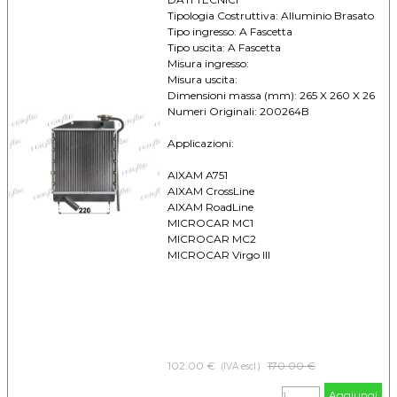
Tipologia Costruttiva: Alluminio Brasato
Tipo ingresso: A Fascetta
Tipo uscita: A Fascetta
Misura ingresso:
Misura uscita:
Dimensioni massa (mm): 265 X 260 X 26
Numeri Originali: 200264B
Applicazioni:
AIXAM A751
AIXAM CrossLine
AIXAM RoadLine
MICROCAR MC1
MICROCAR MC2
MICROCAR Virgo III
102.00 €
Prezzo senza sconto
170.00 €
(IVA escl.)
Aggiungi