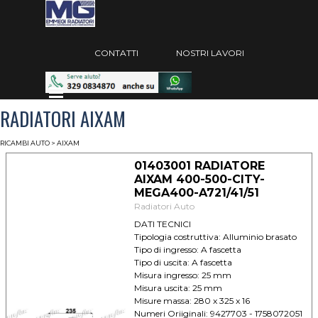
Vai ai contenuti
Salta menù
CONTATTI
NOSTRI LAVORI
Salta menù
RADIATORI AIXAM
RICAMBI AUTO
>
AIXAM
01403001 RADIATORE
AIXAM 400-500-CITY-
MEGA400-A721/41/51
Radiatori Auto
DATI TECNICI
Tipologia costruttiva: Alluminio brasato
Tipo di ingresso: A fascetta
Tipo di uscita: A fascetta
Misura ingresso: 25 mm
Misura uscita: 25 mm
Misure massa: 280 x 325 x 16
Numeri Oriiginali: 9427703 - 1758072051