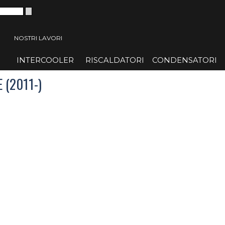
 menù
NOSTRI LAVORI
INTERCOOLER
▼
RISCALDATORI
▼
CONDENSATORI
▼
 (2011-)