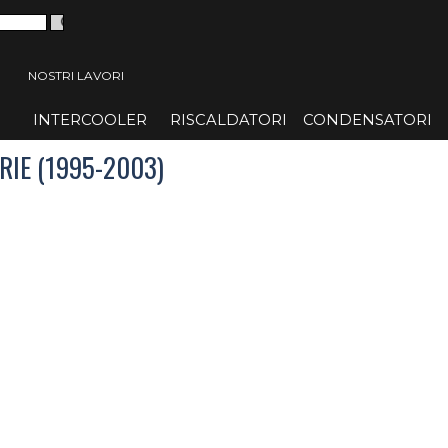
 menù
NOSTRI LAVORI
INTERCOOLER
▼
RISCALDATORI
▼
CONDENSATORI
▼
RIE (1995-2003)