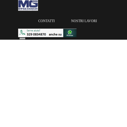
Vai ai contenuti
Salta menù
CONTATTI
NOSTRI LAVORI
Salta menù
Intercooler Renault - Rvi Serie K
INTERCOOLER
> RENAULT - RVI
51234142 INTERCOOLER RENAULT RVI SERIE C /
K / T DAL 2013
Intercooler