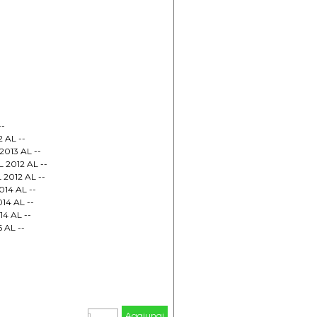
--
 AL --
2013 AL --
 2012 AL --
 2012 AL --
014 AL --
14 AL --
4 AL --
 AL --
Aggiungi