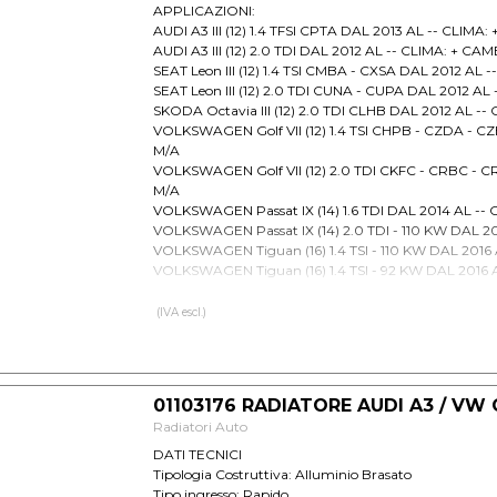
APPLICAZIONI:
AUDI A3 III (12) 1.4 TFSI CPTA DAL 2013 AL -- CLIMA
AUDI A3 III (12) 2.0 TDI DAL 2012 AL -- CLIMA: + CA
SEAT Leon III (12) 1.4 TSI CMBA - CXSA DAL 2012 AL
SEAT Leon III (12) 2.0 TDI CUNA - CUPA DAL 2012 AL
SKODA Octavia III (12) 2.0 TDI CLHB DAL 2012 AL -
VOLKSWAGEN Golf VII (12) 1.4 TSI CHPB - CZDA - C
M/A
VOLKSWAGEN Golf VII (12) 2.0 TDI CKFC - CRBC - C
M/A
VOLKSWAGEN Passat IX (14) 1.6 TDI DAL 2014 AL --
VOLKSWAGEN Passat IX (14) 2.0 TDI - 110 KW DAL 2
VOLKSWAGEN Tiguan (16) 1.4 TSI - 110 KW DAL 2016
VOLKSWAGEN Tiguan (16) 1.4 TSI - 92 KW DAL 2016 
VOLKSWAGEN Tiguan (16) 1.6 TDI DAL 2016 AL -- C
VOLKSWAGEN Tiguan (16) 2.0 TDI - 81 KW DAL 2016
(IVA escl.)
VOLKSWAGEN Tiguan (16) 2.0 TDI - 85 KW DAL 2016
01103176 RADIATORE AUDI A3 / VW 
Radiatori Auto
DATI TECNICI
Tipologia Costruttiva: Alluminio Brasato
Tipo ingresso: Rapido