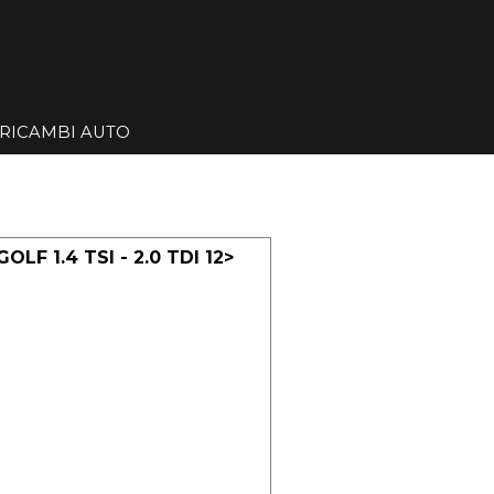
Salta menù
RICAMBI AUTO
▼
▼
LF 1.4 TSI - 2.0 TDI 12>
L