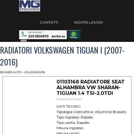
Vai ai contenuti
Salta menù
CONTATTI
NOSTRI LAVORI
Salta menù
RADIATORI VOLKSWAGEN TIGUAN I (2007-
2016)
RICAMBI AUTO
>
VOLKSWAGEN
01103168 RADIATORE SEAT
ALHAMBRA VW SHARAN-
TIGUAN 1.4 TSI-2.0TDI
Radiatori Auto
DATI TECNICI
Tipologia Costruttiva: Alluminio Brasato
Tipo ingresso: Rapido
Tipo uscita: Rapido
Misura ingresso:
Misura uscita: