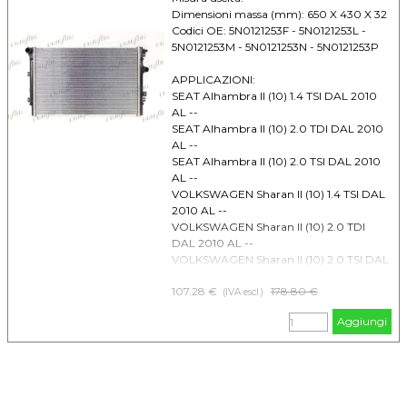
Dimensioni massa (mm): 650 X 430 X 32
Codici OE: 5N0121253F - 5N0121253L -
5N0121253M - 5N0121253N - 5N0121253P
APPLICAZIONI:
SEAT Alhambra II (10) 1.4 TSI DAL 2010
AL --
SEAT Alhambra II (10) 2.0 TDI DAL 2010
AL --
SEAT Alhambra II (10) 2.0 TSI DAL 2010
AL --
VOLKSWAGEN Sharan II (10) 1.4 TSI DAL
2010 AL --
VOLKSWAGEN Sharan II (10) 2.0 TDI
DAL 2010 AL --
VOLKSWAGEN Sharan II (10) 2.0 TSI DAL
2010 AL --
107.28 €
Prezzo senza sconto
178.80 €
VOLKSWAGEN Tiguan (07) 1.4 TSI DAL
(IVA escl.)
2007 AL --
Aggiungi
VOLKSWAGEN Tiguan (07) 2.0 TDI DAL
2007 AL --
VOLKSWAGEN Tiguan (07) 2.0 TFSI DAL
2007 AL --