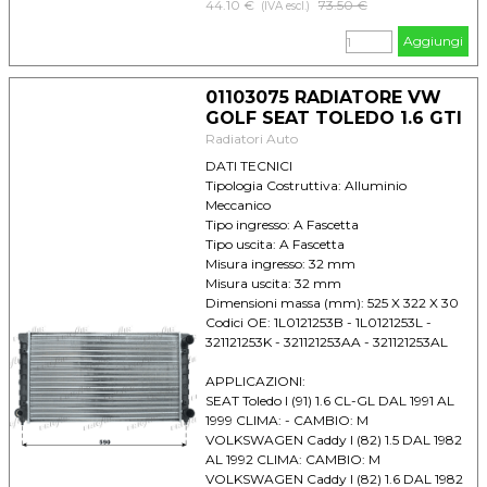
VOLKSWAGEN Passat II (80) 1.8 Mot. DS-
44.10 €
Prezzo senza sconto
73.50 €
(IVA escl.)
JN 1983 1988 - M/A Modulo Ricerca
Aggiungi
VOLKSWAGEN Passat II (80) 1.8 Mot. DZ
1983 1988 - M/A Modulo Ricerca
VOLKSWAGEN Passat II (80) 1.8 Mot. RM
01103075 RADIATORE VW
1983 1988 - M/A Modulo Ricerca
GOLF SEAT TOLEDO 1.6 GTI
VOLKSWAGEN Polo II (80) 1.3 GT 1983
Radiatori Auto
1990 M Modulo Ricerca
VOLKSWAGEN Santana 1.6 D 1981 1984 -
DATI TECNICI
M > 07/1982 Modulo Ricerca
Tipologia Costruttiva: Alluminio
VOLKSWAGEN Santana 1.6 Mot. DT 1981
Meccanico
1984 - M 07/1983 > Modulo Ricerca
Tipo ingresso: A Fascetta
VOLKSWAGEN Santana 1.8 1981 1984 - M
Tipo uscita: A Fascetta
07/1983 >
Misura ingresso: 32 mm
Misura uscita: 32 mm
Dimensioni massa (mm): 525 X 322 X 30
Codici OE: 1L0121253B - 1L0121253L -
321121253K - 321121253AA - 321121253AL
APPLICAZIONI:
SEAT Toledo I (91) 1.6 CL-GL DAL 1991 AL
1999 CLIMA: - CAMBIO: M
VOLKSWAGEN Caddy I (82) 1.5 DAL 1982
AL 1992 CLIMA: CAMBIO: M
VOLKSWAGEN Caddy I (82) 1.6 DAL 1982