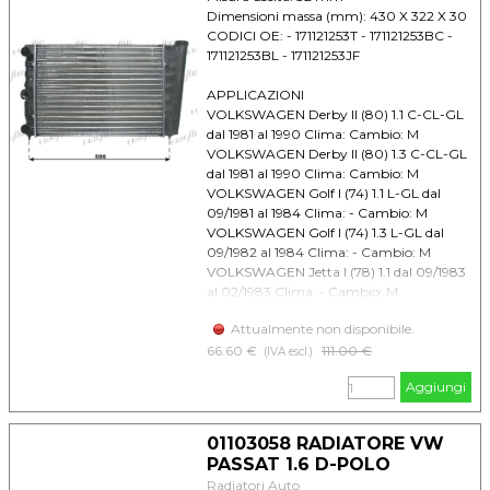
Dimensioni massa (mm): 430 X 322 X 30
CODICI OE: - 171121253T - 171121253BC -
171121253BL - 171121253JF
APPLICAZIONI
VOLKSWAGEN Derby II (80) 1.1 C-CL-GL
dal 1981 al 1990 Clima: Cambio: M
VOLKSWAGEN Derby II (80) 1.3 C-CL-GL
dal 1981 al 1990 Clima: Cambio: M
VOLKSWAGEN Golf I (74) 1.1 L-GL dal
09/1981 al 1984 Clima: - Cambio: M
VOLKSWAGEN Golf I (74) 1.3 L-GL dal
09/1982 al 1984 Clima: - Cambio: M
VOLKSWAGEN Jetta I (78) 1.1 dal 09/1983
al 02/1983 Clima: - Cambio: M
VOLKSWAGEN Jetta I (78) 1.3 dal 09/1984
Attualmente non disponibile.
al 02/1983 Clima: - Cambio: M
VOLKSWAGEN Passat II (80) 1.6 Mot.
66.60 €
Prezzo senza sconto
111.00 €
(IVA escl.)
WV-YN dal 1980 al 1988 Clima: - Cambio:
Aggiungi
M/A
VOLKSWAGEN Passat II (80) 1.6 Mot. YP
dal 1980 al 1988 Clima: - Cambio: M/A
01103058 RADIATORE VW
VOLKSWAGEN Polo II (80) 1.1 C-CL-GL
PASSAT 1.6 D-POLO
dal 1981 al 1991 Clima: Cambio: M
Radiatori Auto
VOLKSWAGEN Polo II (80) 1.3 C-CL-GL