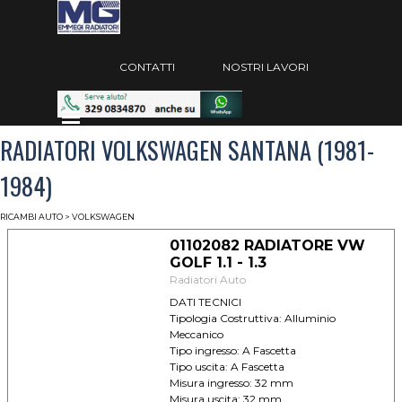
Vai ai contenuti
Salta menù
CONTATTI
NOSTRI LAVORI
Salta menù
RADIATORI VOLKSWAGEN SANTANA (1981-
1984)
RICAMBI AUTO
>
VOLKSWAGEN
01102082 RADIATORE VW
GOLF 1.1 - 1.3
Radiatori Auto
DATI TECNICI
Tipologia Costruttiva: Alluminio
Meccanico
Tipo ingresso: A Fascetta
Tipo uscita: A Fascetta
Misura ingresso: 32 mm
Misura uscita: 32 mm