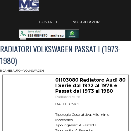
Vai ai contenuti
Salta menù
CONTATTI
NOSTRI LAVORI
Salta menù
RADIATORI VOLKSWAGEN PASSAT I (1973-
1980)
RICAMBI AUTO
>
VOLKSWAGEN
01103080 Radiatore Audi 80
I Serie dal 1972 al 1978 e
Passat dal 1973 al 1980
Radiatori Auto
DATI TECNICI:
Tipologia Costruttiva: Alluminio
Meccanico
Tipo ingresso: A Fascetta
Tipo uscita: A Fascetta