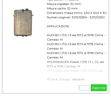
Misura ingresso: 32 mm
Misura uscita: 32 mm
Dimensioni massa (mm): 430 X 340 X 30
Numeri originali: 321121253A - 321121253C
APPLICAZIONI:
AUDI 80 I (72) 1.3 dal 1972 al 1978 Clima: -
Cambio: M
AUDI 80 I (72) 1.5 dal 1972 al 1978 Clima: -
Cambio: M
AUDI 80 I (72) 1.6 dal 1972 al 1978 Clima: -
Cambio: M
VOLKSWAGEN Passat I (73) 1.3 L-GL dal
1973 al 1978 Cambio: M
VOLKSWAGEN Passat I (73) 1.5 S-LS dal
1973 al 1977 Cambio: M
117.36 €
Prezzo senza sconto
195.60 €
VOLKSWAGEN Passat I (73) 1.6 S-LS-GLS
(IVA escl.)
dal 1973 al 1980 Cambio: M
Aggiungi