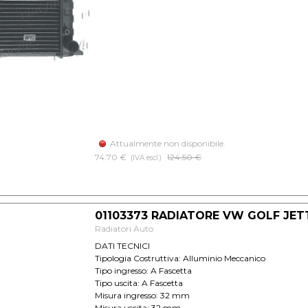
Attualmente non disponibile.
74.70 €
Prezzo senza sconto
124.50 €
(IVA escl.)
01103373 RADIATORE VW GOLF JETTA
Radiatori Auto
DATI TECNICI
Tipologia Costruttiva: Alluminio Meccanico
Tipo ingresso: A Fascetta
Tipo uscita: A Fascetta
Misura ingresso: 32 mm
Misura uscita: 32 mm