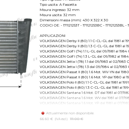
Tipo uscita: A Fascetta
Misura ingresso: 32 mm
Misura uscita: 32 mm
Dimensioni massa (mm): 430 X 322 X 30
CODICI OE: - 171121253T - 171121253BC - 171121253BL - 
APPLICAZIONI
VOLKSWAGEN Derby II (80) 1.1 C-CL-GL dal 1981 al 1
VOLKSWAGEN Derby II (80) 1.3 C-CL-GL dal 1981 al 
VOLKSWAGEN Golf I (74) 1.1 L-GL dal 09/1981 al 1984
VOLKSWAGEN Golf I (74) 1.3 L-GL dal 09/1982 al 1984
VOLKSWAGEN Jetta I (78) 1.1 dal 09/1983 al 02/1983 
VOLKSWAGEN Jetta I (78) 1.3 dal 09/1984 al 02/1983 
VOLKSWAGEN Passat II (80) 1.6 Mot. WV-YN dal 1980 
VOLKSWAGEN Passat II (80) 1.6 Mot. YP dal 1980 al 
VOLKSWAGEN Polo II (80) 1.1 C-CL-GL dal 1981 al 199
VOLKSWAGEN Polo II (80) 1.3 C-CL-GL dal 1981 al 19
VOLKSWAGEN Santana 1.6 Mot. DT dal 1981 al 07/198
VOLKSWAGEN Santana 1.6 Mot. WV dal 1981 al 07/198
VOLKSWAGEN Santana 1.6 Mot. YP dal 1981 al 07/198
VOLKSWAGEN Santana 1.8 dal 1981 al 07/1983 Clima:
Attualmente non disponibile.
VOLKSWAGEN Scirocco I (74) 1.5 dal 1975 al 1978 Cli
VOLKSWAGEN Scirocco II (80) 1.3 dal 1980 al 02/1983
66.60 €
Prezzo senza sconto
111.00 €
(IVA escl.)