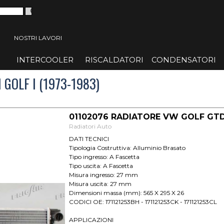
 menù
NOSTRI LAVORI
INTERCOOLER
▼
RISCALDATORI
▼
CONDENSATORI
▼
GOLF I (1973-1983)
01102076 RADIATORE VW GOLF GT
Radiatori Auto
DATI TECNICI
Tipologia Costruttiva: Alluminio Brasato
Tipo ingresso: A Fascetta
Tipo uscita: A Fascetta
Misura ingresso: 27 mm
Misura uscita: 27 mm
Dimensioni massa (mm): 565 X 295 X 26
CODICI OE: 171121253BH - 171121253CK - 171121253CL
APPLICAZIONI