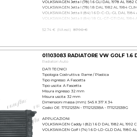
VOLKSWAGEN Jetta I (78) 1.6 GLI DAL 1978 AL 1982 
VOLKSWAGEN Jetta I (78) 1.8 DAL 1982 AL 1984 CLI
VOLKSWAGEN Jetta II (84) 1.6 D-C-CL-GL DAL 1984 
VOLKSWAGEN Jetta II (84) 1.8 GL-GT-GTI DAL 1984 
VOLKSWAGEN Santana 1.6 D DAL 1981 AL 1984 CLIMA
VOLKSWAGEN Scirocco II (80) 1.5 DAL 1980 AL 1983
52.74 €
Prezzo senza sconto
87.90 €
(IVA escl.)
VOLKSWAGEN Scirocco II (80) 1.6 DAL 1980 AL 1990
VOLKSWAGEN Scirocco II (80) 1.8 8V DAL 1982 AL 1
01103083 RADIATORE VW GOLF 1.6 
Radiatori Auto
DATI TECNICI
Tipologia Costruttiva: Rame / Plastica
Tipo ingresso: A Fascetta
Tipo uscita: A Fascetta
Misura ingresso: 32 mm
Misura uscita: 32 mm
Dimensioni massa (mm): 545 X 317 X 34
Codici OE: 171121253N - 171121253BA - 171121253BG
APPLICAZIONI:
VOLKSWAGEN Caddy I (82) 1.6 D DAL 1982 AL 1992 
VOLKSWAGEN Golf I (74) 1.6 D-LD-GLD DAL 1980 AL