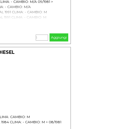
CLIMA: - CAMBIO: M/A 09/1981 >
MA: - CAMBIO: M/A
AL 1991 CLIMA: - CAMBIO: M
AL 1991 CLIMA: - CAMBIO: M
: - CAMBIO: M 07/1982 > 08/1983
 CLIMA: + CAMBIO: M/A
 CLIMA: + CAMBIO: M/A 02/1983 >
Aggiungi
992 CLIMA: + CAMBIO: M/A
DIESEL
CLIMA: CAMBIO: M
 1984 CLIMA: - CAMBIO: M > 08/1981