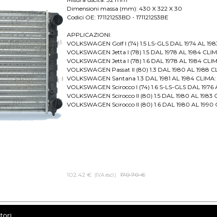
Dimensioni massa (mm): 430 X 322 X 30
Codici OE: 171121253BD - 171121253BE
APPLICAZIONI:
VOLKSWAGEN Golf I (74) 1.5 LS-GLS DAL 1974 AL 198
VOLKSWAGEN Jetta I (78) 1.5 DAL 1978 AL 1984 CLIM
VOLKSWAGEN Jetta I (78) 1.6 DAL 1978 AL 1984 CLIM
VOLKSWAGEN Passat II (80) 1.3 DAL 1980 AL 1988 C
VOLKSWAGEN Santana 1.3 DAL 1981 AL 1984 CLIMA: 
VOLKSWAGEN Scirocco I (74) 1.6 S-LS-GLS DAL 1976
VOLKSWAGEN Scirocco II (80) 1.5 DAL 1980 AL 1983 
VOLKSWAGEN Scirocco II (80) 1.6 DAL 1980 AL 1990
102.42 €
Prezzo senza sconto
170.70 €
(IVA escl.)
tori