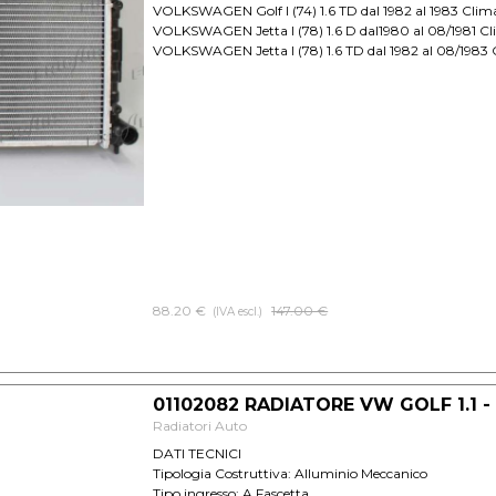
VOLKSWAGEN Golf I (74) 1.6 TD dal 1982 al 1983 Clim
VOLKSWAGEN Jetta I (78) 1.6 D dal1980 al 08/1981 C
VOLKSWAGEN Jetta I (78) 1.6 TD dal 1982 al 08/1983 
88.20 €
Prezzo senza sconto
147.00 €
(IVA escl.)
01102082 RADIATORE VW GOLF 1.1 - 
Radiatori Auto
DATI TECNICI
Tipologia Costruttiva: Alluminio Meccanico
Tipo ingresso: A Fascetta