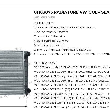
01103075 RADIATORE VW GOLF SEAT
Radiatori Auto
DATI TECNICI
Tipologia Costruttiva: Alluminio Meccanico
Tipo ingresso: A Fascetta
Tipo uscita: A Fascetta
Misura ingresso: 32 mm
Misura uscita: 32 mm
Dimensioni massa (mm): 525 X 322 X 30
Codici OE: 1L0121253B - 1L0121253L - 321121253K - 321
APPLICAZIONI:
SEAT Toledo I (91) 1.6 CL-GL DAL 1991 AL 1999 CLIMA
VOLKSWAGEN Caddy I (82) 1.5 DAL 1982 AL 1992 CL
VOLKSWAGEN Caddy I (82) 1.6 DAL 1982 AL 1992 CL
VOLKSWAGEN Caddy I (82) 1.8 DAL 1982 AL 1992 CL
VOLKSWAGEN Golf I (74) 1.6 D-LD-GLD DAL 1980 AL 
VOLKSWAGEN Golf I (74) 1.6 GTI DAL 1976 AL 1982 C
VOLKSWAGEN Golf I (74) 1.8 GLI-GTI DAL 1982 AL 1
VOLKSWAGEN Golf II (83) 1.6 D-C-CL-GL DAL 1983 A
VOLKSWAGEN Golf II (83) 1.8 GL-GT-GTI DAL 1983 A
VOLKSWAGEN Jetta I (78) 1.6 D DAL 1980 AL 1984 C