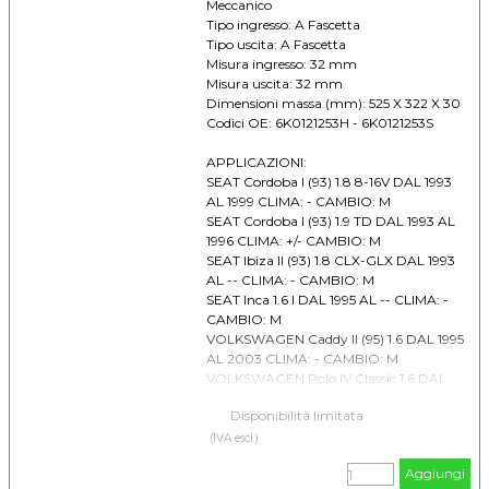
Meccanico
Tipo ingresso: A Fascetta
Tipo uscita: A Fascetta
Misura ingresso: 32 mm
Misura uscita: 32 mm
Dimensioni massa (mm): 525 X 322 X 30
Codici OE: 6K0121253H - 6K0121253S
APPLICAZIONI:
SEAT Cordoba I (93) 1.8 8-16V DAL 1993
AL 1999 CLIMA: - CAMBIO: M
SEAT Cordoba I (93) 1.9 TD DAL 1993 AL
1996 CLIMA: +/- CAMBIO: M
SEAT Ibiza II (93) 1.8 CLX-GLX DAL 1993
AL -- CLIMA: - CAMBIO: M
SEAT Inca 1.6 I DAL 1995 AL -- CLIMA: -
CAMBIO: M
VOLKSWAGEN Caddy II (95) 1.6 DAL 1995
AL 2003 CLIMA: - CAMBIO: M
VOLKSWAGEN Polo IV Classic 1.6 DAL
1996 AL 2001 CLIMA: - CAMBIO: M/A
Disponibilità limitata
(IVA escl.)
Aggiungi