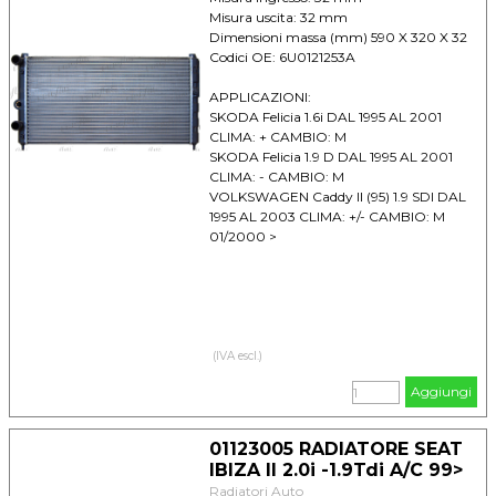
Misura uscita: 32 mm
Dimensioni massa (mm) 590 X 320 X 32
Codici OE: 6U0121253A
APPLICAZIONI:
SKODA Felicia 1.6i DAL 1995 AL 2001
CLIMA: + CAMBIO: M
SKODA Felicia 1.9 D DAL 1995 AL 2001
CLIMA: - CAMBIO: M
VOLKSWAGEN Caddy II (95) 1.9 SDI DAL
1995 AL 2003 CLIMA: +/- CAMBIO: M
01/2000 >
(IVA escl.)
Aggiungi
01123005 RADIATORE SEAT
IBIZA II 2.0i -1.9Tdi A/C 99>
Radiatori Auto