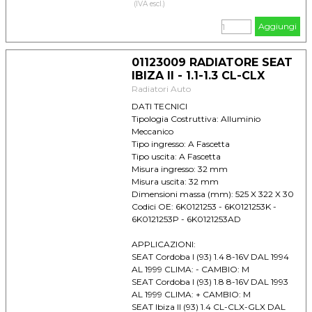
(IVA escl.)
Aggiungi
01123009 RADIATORE SEAT
IBIZA II - 1.1-1.3 CL-CLX
Radiatori Auto
DATI TECNICI
Tipologia Costruttiva: Alluminio
Meccanico
Tipo ingresso: A Fascetta
Tipo uscita: A Fascetta
Misura ingresso: 32 mm
Misura uscita: 32 mm
Dimensioni massa (mm): 525 X 322 X 30
Codici OE: 6K0121253 - 6K0121253K -
6K0121253P - 6K0121253AD
APPLICAZIONI:
SEAT Cordoba I (93) 1.4 8-16V DAL 1994
AL 1999 CLIMA: - CAMBIO: M
SEAT Cordoba I (93) 1.8 8-16V DAL 1993
AL 1999 CLIMA: + CAMBIO: M
SEAT Ibiza II (93) 1.4 CL-CLX-GLX DAL