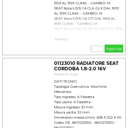
1993 AL 1999 CLIMA: - CAMBIO: M
SEAT Ibiza II (93) 1.6 CLX-GLX DAL 1993
AL 1999 CLIMA: - CAMBIO: M
SEAT Ibiza II (93) 1.6i GTI DAL 1996 AL
1999 CLIMA: - CAMBIO: M
SEAT Ibiza II (93) 1.6i SE-SX-SXE DAL 1996
AL 1999 CLIMA: - CAMBIO: M
SEAT Inca 1.4 DAL 1995 AL -- CLIMA: -
(IVA escl.)
CAMBIO: M
Aggiungi
VOLKSWAGEN Caddy II (95) 1.4 DAL 1995
AL 2003 CLIMA: +/- CAMBIO: M
VOLKSWAGEN Caddy II (95) 1.9 SDI DAL
01123010 RADIATORE SEAT
1995 AL 01/2000 CLIMA: - CAMBIO: M
CORDOBA 1.8-2.0 16V
VOLKSWAGEN Polo IV Classic 1.4 DAL
Radiatori Auto
1996 AL 2001 CLIMA: - CAMBIO: M
DATI TECNICI
Tipologia Costruttiva: Alluminio
Meccanico
Tipo ingresso: A Fascetta
Tipo uscita: A Fascetta
Misura ingresso: 32 mm
Misura uscita: 32 mm
Dimensioni massa (mm): 628 X 322 X 30
Codici OE: 6K0121253A - 6K0121253G -
6K0121253Q