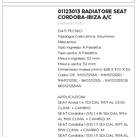
01123013 RADIATORE SEAT
CORDOBA-IBIZA A/C
Radiatori Auto
DATI TECNICI
Tipologia Costruttiva: Alluminio
Meccanico
Tipo ingresso: A Fascetta
Tipo uscita: A Fascetta
Misura ingresso: 32 mm
Misura uscita: 32 mm
Dimensioni massa (mm): 628 X 370 X 34
Codici OE: 1H0121253A - 1HM121253D -
1HM121253L - 6K0121253L - 1H0121253CB
6K0121253AA
APPLICAZIONI:
SEAT Arosa 1.4 TDI DAL 1997 AL 2005
CLIMA: + CAMBIO:
SEAT Cordoba I (93) 1.4 8-16V DAL 1994
AL 1999 CLIMA: + CAMBIO: M
SEAT Cordoba I (93) 1.7 SDI DAL 1997 AL
1999 CLIMA: + CAMBIO: M
SEAT Cordoba I (93) 1.9 SDI DAL 1996 AL