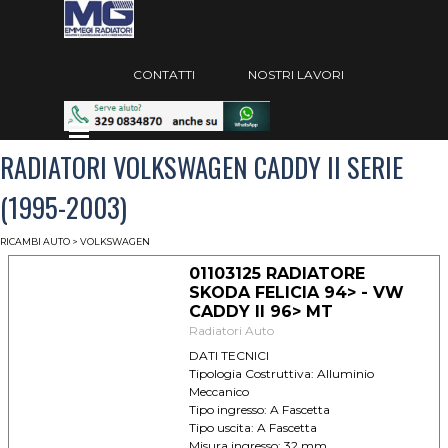
Vai ai contenuti
Salta menù
CONTATTI
NOSTRI LAVORI
Salta menù
RADIATORI VOLKSWAGEN CADDY II SERIE
(1995-2003)
RICAMBI AUTO
>
VOLKSWAGEN
01103125 RADIATORE
SKODA FELICIA 94> - VW
CADDY II 96> MT
Radiatori Auto
DATI TECNICI
Tipologia Costruttiva: Alluminio
Meccanico
Tipo ingresso: A Fascetta
Tipo uscita: A Fascetta
Misura ingresso: 32 mm