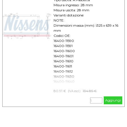
Misura ingresso: 28 mm
Misura uscita: 28 mm
Varianti dotazione:
NOTE:
Dimensioni massa (mm): ì325 x 639 x 16
mm
Codici OE:
16400-11590
16400-11591
16400-11600
16400-11601
16400-11610
16400-11611
16400-11612
16400-11630
16400-11640
16400-11690
80.91 €
Prezzo senza sconto
134.85 €
(IVA escl.)
1640011820
1640011830
Aggiungi
1640011840
1640011740
1640011741
1640011590
1640011591