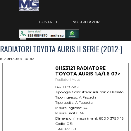
Vai ai contenuti
Salta menù
CONTATTI
NOSTRI LAVORI
Salta menù
RADIATORI TOYOTA AURIS II SERIE (2012-)
RICAMBI AUTO
> TOYOTA
01153121 RADIATORE
TOYOTA AURIS 1.4/1.6 07>
Radiatori Auto
DATI TECNICI
Tipologia Costruttiva: Alluminio Brasato
Tipo ingresso: A Fascetta
Tipo uscita: A Fascetta
Misura ingresso: 34
Misura uscita: 34
Dimensioni massa (mm): 600 X 375 X 16
Codici OE:
1640022160