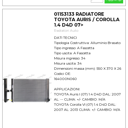
CLIMA: +/- CAMBIO: A
TOYOTA Verso 1.8 DAL: 2009 AL: --
CLIMA: +/- CAMBIO: A
01153133 RADIATORE
TOYOTA AURIS / COROLLA
1.4 D4D 07>
Radiatori Auto
DATI TECNICI
Tipologia Costruttiva: Alluminio Brasato
Tipo ingresso: A Fascetta
Tipo uscita: A Fascetta
Misura ingresso: 34
Misura uscita: 34
Dimensioni massa (mm): 550 X 370 X 26
Codici OE:
164000N060
APPLICAZIONI:
TOYOTA Auris I (07) 1.4 D4D DAL: 2007
AL: -- CLIMA: +/- CAMBIO: M/A
TOYOTA Corolla VI (07) 1.4 D4D DAL:
2007 AL: 2013 CLIMA: +/- CAMBIO: M/A