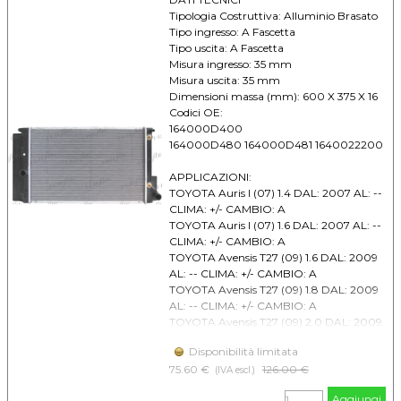
Tipologia Costruttiva: Alluminio Brasato
Tipo ingresso: A Fascetta
Tipo uscita: A Fascetta
Misura ingresso: 35 mm
Misura uscita: 35 mm
Dimensioni massa (mm): 600 X 375 X 16
Codici OE:
164000D400
164000D480 164000D481 1640022200
APPLICAZIONI:
TOYOTA Auris I (07) 1.4 DAL: 2007 AL: --
CLIMA: +/- CAMBIO: A
TOYOTA Auris I (07) 1.6 DAL: 2007 AL: --
CLIMA: +/- CAMBIO: A
TOYOTA Avensis T27 (09) 1.6 DAL: 2009
AL: -- CLIMA: +/- CAMBIO: A
TOYOTA Avensis T27 (09) 1.8 DAL: 2009
AL: -- CLIMA: +/- CAMBIO: A
TOYOTA Avensis T27 (09) 2.0 DAL: 2009
AL: -- CLIMA: +/- CAMBIO: A
Disponibilità limitata
TOYOTA Corolla E15 (07) 1.6 DAL: 2007
75.60 €
Prezzo senza sconto
126.00 €
AL: -- CLIMA: +/- CAMBIO: A
(IVA escl.)
TOYOTA Verso 1.6 DAL: 2009 AL: --
Aggiungi