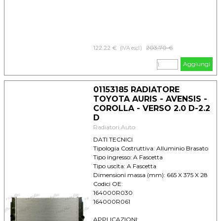
122.22 €
Prezzo senza sconto
203.70 €
(IVA escl.)
Aggiungi
01153185 RADIATORE
TOYOTA AURIS - AVENSIS -
COROLLA - VERSO 2.0 D-2.2
D
Radiatori Auto
DATI TECNICI
Tipologia Costruttiva: Alluminio Brasato
Tipo ingresso: A Fascetta
Tipo uscita: A Fascetta
Dimensioni massa (mm): 665 X 375 X 28
Codici OE:
164000R030
164000R061
APPLICAZIONI: