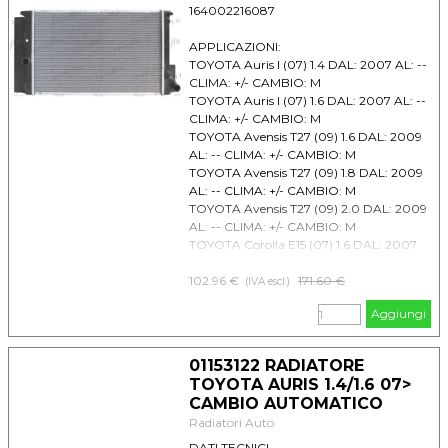
164002216087
APPLICAZIONI:
TOYOTA Auris I (07) 1.4 DAL: 2007 AL: --
CLIMA: +/- CAMBIO: M
TOYOTA Auris I (07) 1.6 DAL: 2007 AL: --
CLIMA: +/- CAMBIO: M
TOYOTA Avensis T27 (09) 1.6 DAL: 2009
AL: -- CLIMA: +/- CAMBIO: M
TOYOTA Avensis T27 (09) 1.8 DAL: 2009
AL: -- CLIMA: +/- CAMBIO: M
TOYOTA Avensis T27 (09) 2.0 DAL: 2009
AL: -- CLIMA: +/- CAMBIO: M
TOYOTA Corolla E15 (07) 1.6 DAL: 2007
AL: -- CLIMA: +/- CAMBIO: M
TOYOTA Verso 1.6 DAL: 2009 AL: --
102.96 €
Prezzo senza sconto
171.60 €
(IVA escl.)
CLIMA: +/- CAMBIO: M
Aggiungi
TOYOTA Verso 1.8 DAL: 2009 AL: --
CLIMA: +/- CAMBIO: M
01153122 RADIATORE
TOYOTA AURIS 1.4/1.6 07>
CAMBIO AUTOMATICO
Radiatori Auto
DATI TECNICI