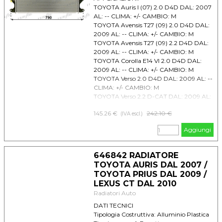
TOYOTA Auris I (07) 2.0 D4D DAL: 2007
AL: -- CLIMA: +/- CAMBIO: M
TOYOTA Avensis T27 (09) 2.0 D4D DAL:
2009 AL: -- CLIMA: +/- CAMBIO: M
TOYOTA Avensis T27 (09) 2.2 D4D DAL:
2009 AL: -- CLIMA: +/- CAMBIO: M
TOYOTA Corolla E14 VI 2.0 D4D DAL:
2009 AL: -- CLIMA: +/- CAMBIO: M
TOYOTA Verso 2.0 D4D DAL: 2009 AL: --
CLIMA: +/- CAMBIO: M
TOYOTA Verso 2.2 D-CAT DAL: 2009 AL:
-- CLIMA: +/- CAMBIO: M
145.26 €
Prezzo senza sconto
242.10 €
TOYOTA Verso 2.2 D4D DAL: 2009 AL: --
(IVA escl.)
CLIMA: +/- CAMBIO: M
Aggiungi
646842 RADIATORE
TOYOTA AURIS DAL 2007 /
TOYOTA PRIUS DAL 2009 /
LEXUS CT DAL 2010
Radiatori Auto
DATI TECNICI
Tipologia Costruttiva: Alluminio Plastica