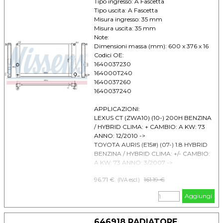
Tipo ingresso: A Fascetta
Tipo uscita: A Fascetta
Misura ingresso: 35 mm
Misura uscita: 35 mm
Note:
Dimensioni massa (mm): 600 x 376 x 16
Codici OE:
1640037230
164000T240
1640037260
1640037240
APPLICAZIONI:
LEXUS CT (ZWA10) (10-) 200H BENZINA
/ HYBRID CLIMA: + CAMBIO: A KW: 73
ANNO: 12/2010 ->
TOYOTA AURIS (E15#) (07-) 1.8 HYBRID
BENZINA / HYBRID CLIMA: +/- CAMBIO:
A KW: 73 ANNO: 3/2007 ->
TOYOTA AURIS (E18#) (12-) 1.8 HYBRID
96.71 €
Prezzo senza sconto
161.19 €
BENZINA / HYBRID CLIMA: + CAMBIO: A
(IVA escl.)
KW: 73 ANNO: 10/2012 ->
Aggiungi
TOYOTA PRIUS (ZVW30, ZVW35) (09-)
1.8 HYBRID BENZINA / HYBRID CLIMA: +
CAMBIO: A KW: 73 ANNO: 1/2009 ->
646918 RADIATORE