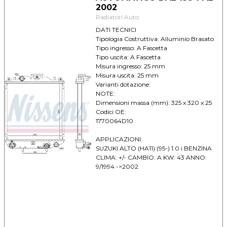
2002
Radiatori Auto
DATI TECNICI
Tipologia Costruttiva: Alluminio Brasato
Tipo ingresso: A Fascetta
Tipo uscita: A Fascetta
Misura ingresso: 25 mm
Misura uscita: 25 mm
Varianti dotazione:
NOTE:
Dimensioni massa (mm): 325 x 320 x 25
Codici OE:
1770064D10
APPLICAZIONI:
SUZUKI ALTO (HA11) (95-) 1.0 i BENZINA
CLIMA: +/- CAMBIO: A KW: 43 ANNO:
9/1994 ->2002