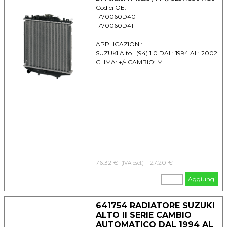
Codici OE:
1770060D40
1770060D41
APPLICAZIONI:
SUZUKI Alto I (94) 1.0 DAL: 1994 AL: 2002
CLIMA: +/- CAMBIO: M
76.32 €
Prezzo senza sconto
127.20 €
(IVA escl.)
Aggiungi
641754 RADIATORE SUZUKI
ALTO II SERIE CAMBIO
AUTOMATICO DAL 1994 AL