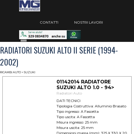
Vai ai contenuti
Salta menù
CONTATTI
NOSTRI LAVORI
Salta menù
RADIATORI SUZUKI ALTO II SERIE (1994-
2002)
RICAMBI AUTO
> SUZUKI
01142014 RADIATORE
SUZUKI ALTO 1.0 - 94>
Radiatori Auto
DATI TECNICI
Tipologia Costruttiva: Alluminio Brasato
Tipo ingresso: A Fascetta
Tipo uscita: A Fascetta
Misura ingresso: 25 mm
Misura uscita: 25 mm
Dimensioni massa (mm): 325 X 330 X 20