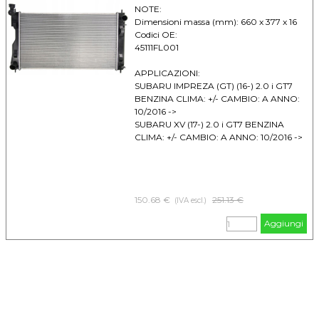
NOTE:
Dimensioni massa (mm): 660 x 377 x 16
Codici OE:
45111FL001
APPLICAZIONI:
SUBARU IMPREZA (GT) (16-) 2.0 i GT7
BENZINA CLIMA: +/- CAMBIO: A ANNO:
10/2016 ->
SUBARU XV (17-) 2.0 i GT7 BENZINA
CLIMA: +/- CAMBIO: A ANNO: 10/2016 ->
150.68 €
Prezzo senza sconto
251.13 €
(IVA escl.)
Aggiungi