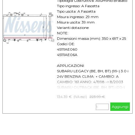
Tipologia Costruttiva: Alluminio Brasato
Tipo ingresso: A Fascetta
Tipo uscita: A Fascetta
Misura ingresso: 29 mm
Misura uscita: 39 mm
Varianti dotazione:
NOTE:
Dimensioni massa (mm): 350 x 697 x 25
Codici OE:
45111AE060
45111AE06A
APPLICAZIONI:
SUBARU LEGACY (BE, BH, BT) (99-) 3.0 i
24V BENZINA CLIMA: + CAMBIO: A
CAMBIO: 161 ANNO: 4/1998 -> 8/2003
SUBARU OUTBACK (BE, BH, BT) (00-)
3.0 i V6 BENZINA CLIMA: +/- CAMBIO: A
134.39 €
Prezzo senza sconto
223.99 €
(IVA escl.)
CAMBIO: 154 ANNO: 10/2000 -> 8/2003
Aggiungi