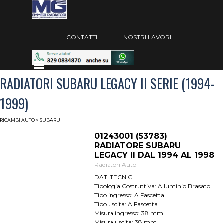
Vai ai contenuti
Salta menù
CONTATTI
NOSTRI LAVORI
Salta menù
RADIATORI SUBARU LEGACY II SERIE (1994-
1999)
RICAMBI AUTO
> SUBARU
01243001 (53783)
RADIATORE SUBARU
LEGACY II DAL 1994 AL 1998
Radiatori Auto
DATI TECNICI
Tipologia Costruttiva: Alluminio Brasato
Tipo ingresso: A Fascetta
Tipo uscita: A Fascetta
Misura ingresso: 38 mm
Misura uscita: 38 mm