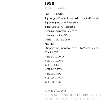
1998
Radiatori Auto
DATI TECNICI
Tipologia Costruttiva: Alluminio Brasato
Tipo ingresso: A Fascetta
Tipo uscita: A Fascetta
Misura ingresso: 38 mm
Misura uscita: 38 mm
Varianti dotazione:
NOTE:
Dimensioni massa (mm): 677 x 358 x 17
Codici OE:
45199-AC040
45199-AC041
45199-AA190
45199AC270
45199AA190
45199AC040
45199AC041
APPLICAZIONI:
SUBARU LEGACY (BD, BG, BK) (94-) 1.8 i
BENZINA CLIMA: +/- CAMBIO: M KW: 76
ANNO: 9/1994 -> 11/1998