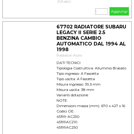
SUBARU LEGACY (BD, BG, BK) (94-) 2.0
(IVA escl.)
i BENZINA CLIMA: +/- CAMBIO: M KW: 85
Aggiungi
ANNO: 9/1994 -> 11/1998
SUBARU LEGACY (BD, BG, BK) (94-) 2.2 i
BENZINA CLIMA: +/- CAMBIO: M KW: 94
67702 RADIATORE SUBARU
ANNO: 9/1994 -> 11/1998
LEGACY II SERIE 2.5
BENZINA CAMBIO
AUTOMATICO DAL 1994 AL
1998
Radiatori Auto
DATI TECNICI
Tipologia Costruttiva: Alluminio Brasato
Tipo ingresso: A Fascetta
Tipo uscita: A Fascetta
Misura ingresso: 39,5 mm
Misura uscita: 38 mm
Varianti dotazione:
NOTE:
Dimensioni massa (mm): 670 x 427 x 16
Codici OE:
45199-AC250
45199AC210
45199AC250