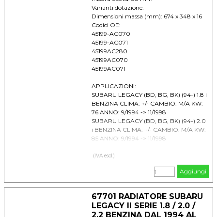
Varianti dotazione:
Dimensioni massa (mm): 674 x 348 x 16
Codici OE:
45199-AC070
45199-AC071
45199AC280
45199AC070
45199AC071
APPLICAZIONI:
SUBARU LEGACY (BD, BG, BK) (94-) 1.8 i
BENZINA CLIMA: +/- CAMBIO: M/A KW:
76 ANNO: 9/1994 -> 11/1998
SUBARU LEGACY (BD, BG, BK) (94-) 2.0
i BENZINA CLIMA: +/- CAMBIO: M/A KW:
85 ANNO: 9/1994 -> 11/1998
SUBARU LEGACY (BD, BG, BK) (94-) 2.2 i
BENZINA CLIMA: +/- CAMBIO: M/A KW:
(IVA escl.)
94 ANNO: 9/1994 -> 11/1998
Aggiungi
67701 RADIATORE SUBARU
LEGACY II SERIE 1.8 / 2.0 /
2.2 BENZINA DAL 1994 AL