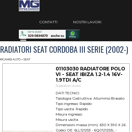
Vai ai contenuti
Salta menù
CONTATTI
NOSTRI LAVORI
Salta menù
RADIATORI SEAT CORDOBA III SERIE (2002-)
RICAMBI AUTO
> SEAT
01103030 RADIATORE POLO
VI - SEAT IBIZA 1.2-1.4 16V-
1.9TDI A/C
Radiatori Auto
DATI TECNICI
Tipologia Costruttiva: Alluminio Brasato
Tipo ingresso: Rapido
Tipo uscita: Rapido
Misura ingresso:
Misura uscita:
Dimensioni massa (mm): 630 X 390 X 26
Codici OE: 6LL121253 - 6Q0121253L -