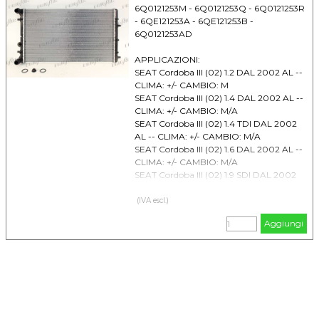
6Q0121253M - 6Q0121253Q - 6Q0121253R
- 6QE121253A - 6QE121253B -
6Q0121253AD
APPLICAZIONI:
SEAT Cordoba III (02) 1.2 DAL 2002 AL --
CLIMA: +/- CAMBIO: M
SEAT Cordoba III (02) 1.4 DAL 2002 AL --
CLIMA: +/- CAMBIO: M/A
SEAT Cordoba III (02) 1.4 TDI DAL 2002
AL -- CLIMA: +/- CAMBIO: M/A
SEAT Cordoba III (02) 1.6 DAL 2002 AL --
CLIMA: +/- CAMBIO: M/A
SEAT Cordoba III (02) 1.9 SDI DAL 2002
AL -- CLIMA: +/- CAMBIO: M/A
SEAT Cordoba III (02) 1.9 TDI Mot. ASZ-
(IVA escl.)
BLT DAL 2002 AL -- CLIMA: +/- CAMBIO:
Aggiungi
M/A
SEAT Cordoba III (02) 1.9 TDI Mot. ATD-
AXR-BMT DAL 2002 AL -- CLIMA: +/-
CAMBIO: M/A
SEAT Cordoba III (02) 2.0 DAL 2002 AL --
CLIMA: +/- CAMBIO: M
SEAT Ibiza IV (02) 1.2i 12V DAL 2002 AL
2008 CLIMA: + CAMBIO: M