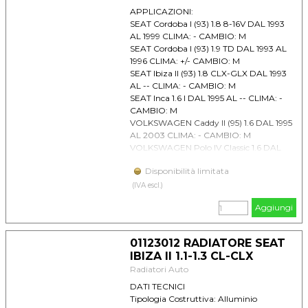
APPLICAZIONI:
SEAT Cordoba I (93) 1.8 8-16V DAL 1993
AL 1999 CLIMA: - CAMBIO: M
SEAT Cordoba I (93) 1.9 TD DAL 1993 AL
1996 CLIMA: +/- CAMBIO: M
SEAT Ibiza II (93) 1.8 CLX-GLX DAL 1993
AL -- CLIMA: - CAMBIO: M
SEAT Inca 1.6 I DAL 1995 AL -- CLIMA: -
CAMBIO: M
VOLKSWAGEN Caddy II (95) 1.6 DAL 1995
AL 2003 CLIMA: - CAMBIO: M
VOLKSWAGEN Polo IV Classic 1.6 DAL
1996 AL 2001 CLIMA: - CAMBIO: M/A
Disponibilità limitata
(IVA escl.)
Aggiungi
01123012 RADIATORE SEAT
IBIZA II 1.1-1.3 CL-CLX
Radiatori Auto
DATI TECNICI
Tipologia Costruttiva: Alluminio