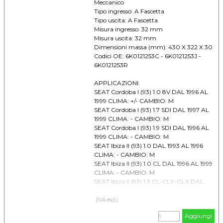
Meccanico
Tipo ingresso: A Fascetta
Tipo uscita: A Fascetta
Misura ingresso: 32 mm
Misura uscita: 32 mm
Dimensioni massa (mm): 430 X 322 X 30
Codici OE: 6K0121253C - 6K0121253J -
6K0121253R
APPLICAZIONI:
SEAT Cordoba I (93) 1.0 8V DAL 1996 AL
1999 CLIMA: +/- CAMBIO: M
SEAT Cordoba I (93) 1.7 SDI DAL 1997 AL
1999 CLIMA: - CAMBIO: M
SEAT Cordoba I (93) 1.9 SDI DAL 1996 AL
1999 CLIMA: - CAMBIO: M
SEAT Ibiza II (93) 1.0 DAL 1993 AL 1996
CLIMA: - CAMBIO: M
SEAT Ibiza II (93) 1.0 CL DAL 1996 AL 1999
CLIMA: - CAMBIO: M
SEAT Ibiza II (93) 1.3 CL-CLX-GLX DAL
1993 AL 1999 CLIMA: - CAMBIO: M
SEAT Ibiza II (93) 1.9 SDI DAL 1996 AL 1999
(IVA escl.)
CLIMA: - CAMBIO: M/A
Aggiungi
SEAT Inca 1.9 SDI DAL 1995 AL -- CLIMA: -