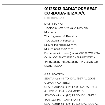
CAMBIO: M
01123013 RADIATORE SEAT
CORDOBA-IBIZA A/C
Radiatori Auto
DATI TECNICI
Tipologia Costruttiva: Alluminio
Meccanico
Tipo ingresso: A Fascetta
Tipo uscita: A Fascetta
Misura ingresso: 32 mm
Misura uscita: 32 mm
Dimensioni massa (mm): 628 X 370 X 34
Codici OE: 1H0121253A - 1HM121253D -
1HM121253L - 6K0121253L - 1H0121253CB
6K0121253AA
APPLICAZIONI:
SEAT Arosa 1.4 TDI DAL 1997 AL 2005
CLIMA: + CAMBIO:
SEAT Cordoba I (93) 1.4 8-16V DAL 1994
AL 1999 CLIMA: + CAMBIO: M
SEAT Cordoba I (93) 1.7 SDI DAL 1997 AL
1999 CLIMA: + CAMBIO: M
SEAT Cordoba I (93) 1.9 SDI DAL 1996 AL