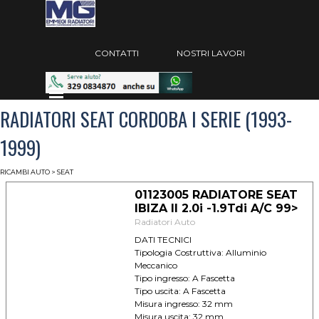
Vai ai contenuti
Salta menù
CONTATTI
NOSTRI LAVORI
Salta menù
RADIATORI SEAT CORDOBA I SERIE (1993-
1999)
RICAMBI AUTO
> SEAT
01123005 RADIATORE SEAT
IBIZA II 2.0i -1.9Tdi A/C 99>
Radiatori Auto
DATI TECNICI
Tipologia Costruttiva: Alluminio
Meccanico
Tipo ingresso: A Fascetta
Tipo uscita: A Fascetta
Misura ingresso: 32 mm
Misura uscita: 32 mm