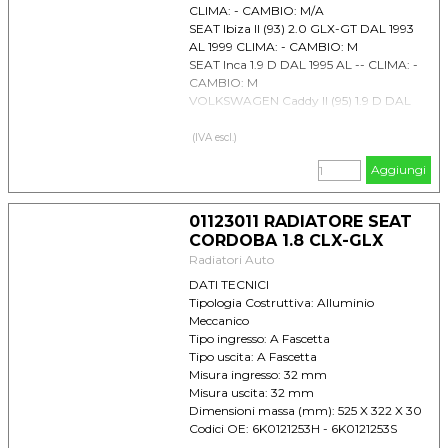
CLIMA: - CAMBIO: M/A
SEAT Ibiza II (93) 2.0 GLX-GT DAL 1993
AL 1999 CLIMA: - CAMBIO: M
SEAT Inca 1.9 D DAL 1995 AL -- CLIMA: -
CAMBIO: M
VOLKSWAGEN Caddy II (95) 1.9 D DAL
1995 AL 2003 CLIMA: - CAMBIO: M
(IVA escl.)
Aggiungi
01123011 RADIATORE SEAT
CORDOBA 1.8 CLX-GLX
Radiatori Auto
DATI TECNICI
Tipologia Costruttiva: Alluminio
Meccanico
Tipo ingresso: A Fascetta
Tipo uscita: A Fascetta
Misura ingresso: 32 mm
Misura uscita: 32 mm
Dimensioni massa (mm): 525 X 322 X 30
Codici OE: 6K0121253H - 6K0121253S