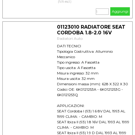
SEAT Inca 1.4 DAL 1995 AL -- CLIMA: -
(IVA escl.)
CAMBIO: M
Aggiungi
VOLKSWAGEN Caddy II (95) 1.4 DAL 1995
AL 2003 CLIMA: +/- CAMBIO: M
VOLKSWAGEN Caddy II (95) 1.9 SDI DAL
01123010 RADIATORE SEAT
1995 AL 01/2000 CLIMA: - CAMBIO: M
CORDOBA 1.8-2.0 16V
VOLKSWAGEN Polo IV Classic 1.4 DAL
Radiatori Auto
1996 AL 2001 CLIMA: - CAMBIO: M
DATI TECNICI
Tipologia Costruttiva: Alluminio
Meccanico
Tipo ingresso: A Fascetta
Tipo uscita: A Fascetta
Misura ingresso: 32 mm
Misura uscita: 32 mm
Dimensioni massa (mm): 628 X 322 X 30
Codici OE: 6K0121253A - 6K0121253G -
6K0121253Q
APPLICAZIONI:
SEAT Cordoba I (93) 1.6 8V DAL 1993 AL
1999 CLIMA: - CAMBIO: M
SEAT Ibiza II (93) 1.8 16V DAL 1993 AL 1999
CLIMA: - CAMBIO: M
SEAT Ibiza II (93) 1.9 D DAL 1993 AL 1999