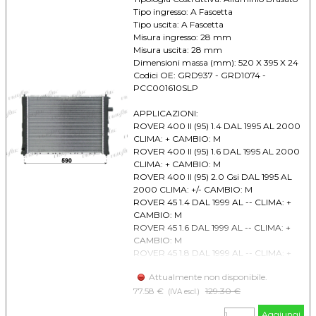
Tipo ingresso: A Fascetta
Tipo uscita: A Fascetta
Misura ingresso: 28 mm
Misura uscita: 28 mm
Dimensioni massa (mm): 520 X 395 X 24
Codici OE: GRD937 - GRD1074 -
PCC001610SLP
APPLICAZIONI:
ROVER 400 II (95) 1.4 DAL 1995 AL 2000
CLIMA: + CAMBIO: M
ROVER 400 II (95) 1.6 DAL 1995 AL 2000
CLIMA: + CAMBIO: M
ROVER 400 II (95) 2.0 Gsi DAL 1995 AL
2000 CLIMA: +/- CAMBIO: M
ROVER 45 1.4 DAL 1999 AL -- CLIMA: +
CAMBIO: M
ROVER 45 1.6 DAL 1999 AL -- CLIMA: +
CAMBIO: M
ROVER 45 1.8 DAL 1999 AL -- CLIMA: +
CAMBIO: M
Attualmente non disponibile.
77.58 €
Prezzo senza sconto
129.30 €
(IVA escl.)
Aggiungi