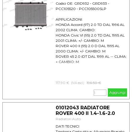
Codici OE: GRD932 - GRD933 -
PCC105520 - PCC105500SLP
APPLICAZIONI:
HONDA Accord (97) 2.0 TD DAL 1996 AL
2002 CLIMA: CAMBIO:
HONDA Civic VI (95) 2.0 TD DAL 1995 AL
2001 CLIMA: +/- CAMBIO: M
ROVER 400 II (95) 2.0 D DAL 1995 AL
2000 CLIMA: +/- CAMBIO: M
ROVER 45 2.0 iDT DAL 1999 AL -- CLIMA:
+ CAMBIO: M
117.90 €
Prezzo senza sconto
196.50 €
(IVA escl.)
Aggiungi
01012043 RADIATORE
ROVER 400 II 1.4-1.6-2.0
Radiatori Auto
DATI TECNICI
Tipologia Costruttiva: Alluminio Brasato