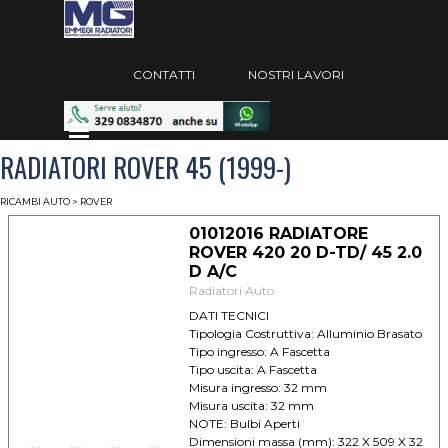
Vai ai contenuti
Salta menù
CONTATTI
NOSTRI LAVORI
Salta menù
RADIATORI ROVER 45 (1999-)
RICAMBI AUTO
> ROVER
01012016 RADIATORE
ROVER 420 20 D-TD/ 45 2.0
D A/C
Radiatori Auto
DATI TECNICI
Tipologia Costruttiva: Alluminio Brasato
Tipo ingresso: A Fascetta
Tipo uscita: A Fascetta
Misura ingresso: 32 mm
Misura uscita: 32 mm
NOTE: Bulbi Aperti
Dimensioni massa (mm): 322 X 509 X 32