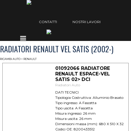
Vai ai contenuti
Salta menù
CONTATTI
NOSTRI LAVORI
Salta menù
RADIATORI RENAULT VEL SATIS (2002-)
RICAMBI AUTO
> RENAULT
01092066 RADIATORE
RENAULT ESPACE-VEL
SATIS 02> DCI
Radiatori Auto
DATI TECNICI
Tipologia Costruttiva: Alluminio Brasato
Tipo ingresso: A Fascetta
Tipo uscita: A Fascetta
Misura ingresso: 26 mm
Misura uscita: 26 mm
Dimensioni massa (mm): 680 X 510 X 32
Codici OE: 8200433512