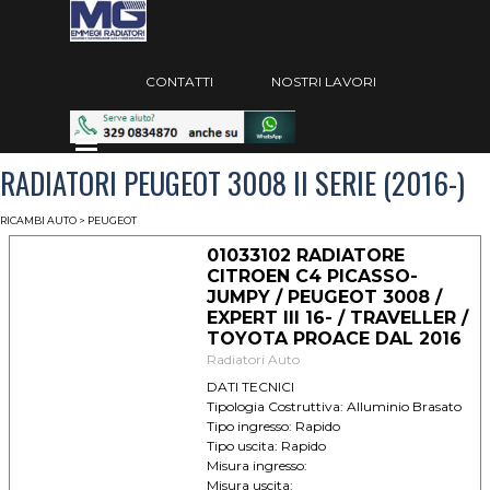
Vai ai contenuti
Salta menù
CONTATTI
NOSTRI LAVORI
Salta menù
RADIATORI PEUGEOT 3008 II SERIE (2016-)
RICAMBI AUTO
> PEUGEOT
01033102 RADIATORE
CITROEN C4 PICASSO-
JUMPY / PEUGEOT 3008 /
EXPERT III 16- / TRAVELLER /
TOYOTA PROACE DAL 2016
Radiatori Auto
DATI TECNICI
Tipologia Costruttiva: Alluminio Brasato
Tipo ingresso: Rapido
Tipo uscita: Rapido
Misura ingresso:
Misura uscita: