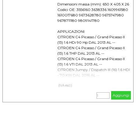
Dimensioni massa (mm): 650 X 405 X 26
Codici OE: 3556160 3638336 1609961580
1610017680 9673628780 9675747980
9678711180 9809141780
APPLICAZIONI:
CITROEN C4 Picasso / Grand Picasso II
(13) 1.6 HDi 90 Hp DAL 2013 AL --
CITROEN C4 Picasso / Grand Picasso II
(13) 1.6 THP DAL 2013 AL --
CITROEN C4 Picasso / Grand Picasso II
(13) 1.6 VTI DAL 2013 AL --
CITROEN Jumpy / Dispatch III (16) 1.6 HDI
- 70 KW DAL 2016 AL --
CITROEN Jumpy / Dispatch III (16) 1.6 HDI
(IVA escl.)
- 85 KW DAL 2016 AL --
CITROEN Jumpy / Dispatch III (16) 2.0
Aggiungi
HDI - 110 KW DAL 2016 AL --
CITROEN Jumpy / Dispatch III (16) 2.0
HDI - 130 KW DAL 2016 AL --
CITROEN Jumpy / Dispatch III (16) 2.0
HDI - 90 KW DAL 2016 AL --
PEUGEOT 3008 1.6 HDI 74 Hp DAL 2009
AL --
PEUGEOT 3008 1.6 HDI 85 Hp DAL 2009