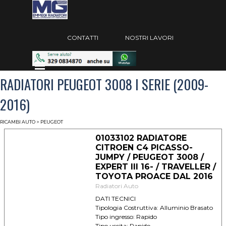
Vai ai contenuti
Salta menù
CONTATTI
NOSTRI LAVORI
Salta menù
RADIATORI PEUGEOT 3008 I SERIE (2009-
2016)
RICAMBI AUTO
> PEUGEOT
01033102 RADIATORE
CITROEN C4 PICASSO-
JUMPY / PEUGEOT 3008 /
EXPERT III 16- / TRAVELLER /
TOYOTA PROACE DAL 2016
Radiatori Auto
DATI TECNICI
Tipologia Costruttiva: Alluminio Brasato
Tipo ingresso: Rapido
Tipo uscita: Rapido