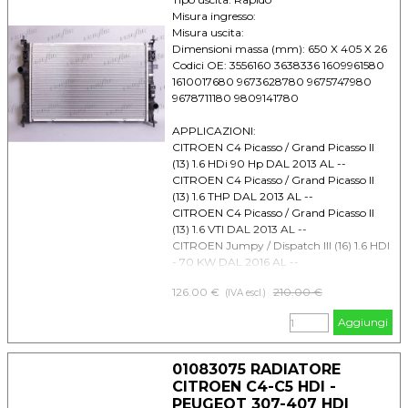
Misura ingresso:
Misura uscita:
Dimensioni massa (mm): 650 X 405 X 26
Codici OE: 3556160 3638336 1609961580
1610017680 9673628780 9675747980
9678711180 9809141780
APPLICAZIONI:
CITROEN C4 Picasso / Grand Picasso II
(13) 1.6 HDi 90 Hp DAL 2013 AL --
CITROEN C4 Picasso / Grand Picasso II
(13) 1.6 THP DAL 2013 AL --
CITROEN C4 Picasso / Grand Picasso II
(13) 1.6 VTI DAL 2013 AL --
CITROEN Jumpy / Dispatch III (16) 1.6 HDI
- 70 KW DAL 2016 AL --
CITROEN Jumpy / Dispatch III (16) 1.6 HDI
126.00 €
Prezzo senza sconto
210.00 €
(IVA escl.)
- 85 KW DAL 2016 AL --
CITROEN Jumpy / Dispatch III (16) 2.0
Aggiungi
HDI - 110 KW DAL 2016 AL --
CITROEN Jumpy / Dispatch III (16) 2.0
HDI - 130 KW DAL 2016 AL --
01083075 RADIATORE
CITROEN Jumpy / Dispatch III (16) 2.0
CITROEN C4-C5 HDI -
HDI - 90 KW DAL 2016 AL --
PEUGEOT 307-407 HDI