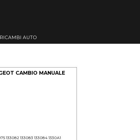
Salta menù
RICAMBI AUTO
▼
▼
UGEOT CAMBIO MANUALE
075 133082 133083 133084 1330A1