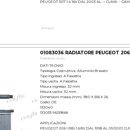
PEUGEOT 307 1.4 16V DAL 2003 AL -- CLIMA: - CAM
(IVA escl.)
01083036 RADIATORE PEUGEOT 206 
Radiatori Auto
DATI TECNICI
Tipologia Costruttiva: Alluminio Brasato
Tipo ingresso: A Fascetta
Tipo uscita: A Fascetta
Misura ingresso: 32 mm
Misura uscita: 32 mm
Dimensioni massa (mm): 380 X 556 X 26
Codici OE:
133040
133053 96251866
APPLICAZIONI:
PEUGEOT 206 I (98) 1.6 8V DAL 1998 AL 09/2001 CL