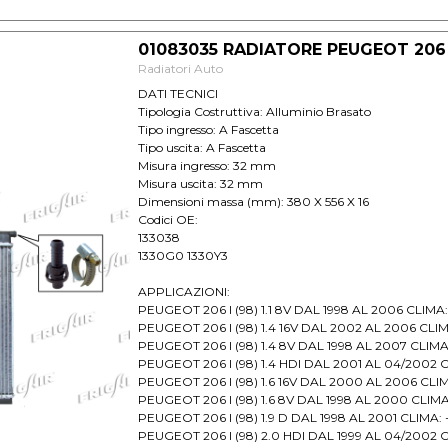
PEUGEOT Ranch-Partner II (02) 2.0 Hdi 2002 2008 
01083035 RADIATORE PEUGEOT 206 1.
Radiatori Auto
DATI TECNICI
Tipologia Costruttiva: Alluminio Brasato
Tipo ingresso: A Fascetta
Tipo uscita: A Fascetta
Misura ingresso: 32 mm
Misura uscita: 32 mm
Dimensioni massa (mm): 380 X 556 X 16
Codici OE:
133038
1330G0 1330Y3
APPLICAZIONI:
PEUGEOT 206 I (98) 1.1 8V DAL 1998 AL 2006 CLIMA
PEUGEOT 206 I (98) 1.4 16V DAL 2002 AL 2006 CLI
PEUGEOT 206 I (98) 1.4 8V DAL 1998 AL 2007 CLIMA
PEUGEOT 206 I (98) 1.4 HDI DAL 2001 AL 04/2002 
PEUGEOT 206 I (98) 1.6 16V DAL 2000 AL 2006 CLI
PEUGEOT 206 I (98) 1.6 8V DAL 1998 AL 2000 CLIMA
PEUGEOT 206 I (98) 1.9 D DAL 1998 AL 2001 CLIMA:
PEUGEOT 206 I (98) 2.0 HDI DAL 1999 AL 04/2002 