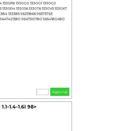
F4 1330F8 1330G0 1330G1 1330G2
5 1330R4 1330S6 1330T6 1330V5 1330X7
33384 133385 96251866 96575763
9647421380 9647510780 9654180480
/- M
Aggiungi
/- M
1-1.4-1.6i 98>