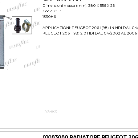
Dimensioni massa (mm): 380 X 556 X 26
Codici OE:
1330H6
APPLICAZIONI: PEUGEOT 206 I (98) 1.4 HDI DAL 04
PEUGEOT 206 I (98) 2.0 HDI DAL 04/2002 AL 2006
(IVA escl.)
01083080 RADIATORE PEUGEOT 206 1