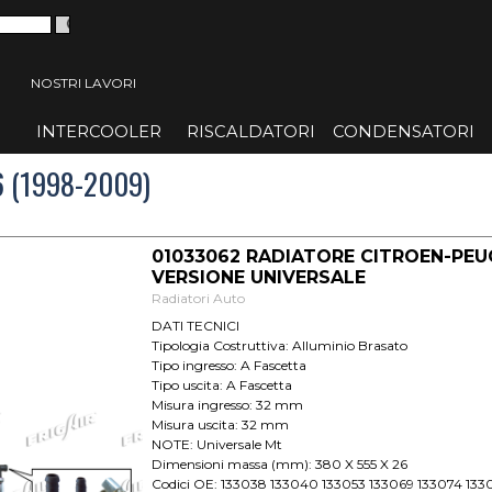
 menù
NOSTRI LAVORI
INTERCOOLER
▼
RISCALDATORI
▼
CONDENSATORI
▼
 (1998-2009)
01033062 RADIATORE CITROEN-PE
VERSIONE UNIVERSALE
Radiatori Auto
DATI TECNICI
Tipologia Costruttiva: Alluminio Brasato
Tipo ingresso: A Fascetta
Tipo uscita: A Fascetta
Misura ingresso: 32 mm
Misura uscita: 32 mm
NOTE: Universale Mt
Dimensioni massa (mm): 380 X 555 X 26
Codici OE: 133038 133040 133053 133069 133074 133