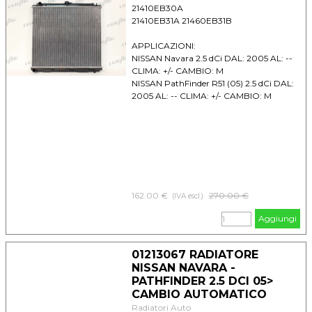
21410EB30A
21410EB31A 21460EB31B
APPLICAZIONI:
NISSAN Navara 2.5 dCi DAL: 2005 AL: --
CLIMA: +/- CAMBIO: M
NISSAN PathFinder R51 (05) 2.5 dCi DAL:
2005 AL: -- CLIMA: +/- CAMBIO: M
162.00 €
Prezzo senza sconto
270.00 €
(IVA escl.)
Aggiungi
01213067 RADIATORE
NISSAN NAVARA -
PATHFINDER 2.5 DCI 05>
CAMBIO AUTOMATICO
Radiatori Auto