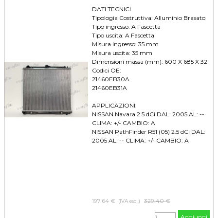
DATI TECNICI
Tipologia Costruttiva: Alluminio Brasato
Tipo ingresso: A Fascetta
Tipo uscita: A Fascetta
Misura ingresso: 35 mm
Misura uscita: 35 mm
Dimensioni massa (mm): 600 X 685 X 32
Codici OE:
21460EB30A
21460EB31A
APPLICAZIONI:
NISSAN Navara 2.5 dCi DAL: 2005 AL: --
CLIMA: +/- CAMBIO: A
NISSAN PathFinder R51 (05) 2.5 dCi DAL:
2005 AL: -- CLIMA: +/- CAMBIO: A
197.64 €
Prezzo senza sconto
329.40 €
(IVA escl.)
Aggiungi