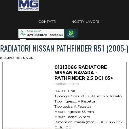
Vai ai contenuti
Salta menù
CONTATTI
NOSTRI LAVORI
Salta menù
RADIATORI NISSAN PATHFINDER R51 (2005-)
RICAMBI AUTO
> NISSAN
01213066 RADIATORE
NISSAN NAVARA -
PATHFINDER 2.5 DCI 05>
Radiatori Auto
DATI TECNICI
Tipologia Costruttiva: Alluminio Brasato
Tipo ingresso: A Fascetta
Tipo uscita: A Fascetta
Misura ingresso: 35 mm
Misura uscita: 35 mm
Dimensioni massa (mm): 600 X 685 X 32
Codici OE: