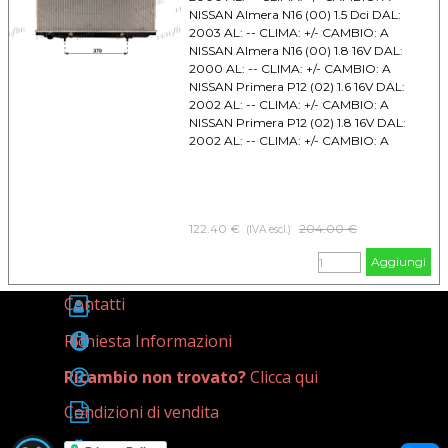
NISSAN Almera N16 (00) 1.5 Dci DAL:
2003 AL: -- CLIMA: +/- CAMBIO: A
NISSAN Almera N16 (00) 1.8 16V DAL:
2000 AL: -- CLIMA: +/- CAMBIO: A
NISSAN Primera P12 (02) 1.6 16V DAL:
2002 AL: -- CLIMA: +/- CAMBIO: A
NISSAN Primera P12 (02) 1.8 16V DAL:
2002 AL: -- CLIMA: +/- CAMBIO: A
122.40 €
Prezzo senza sconto
204.00 €
(IVA escl.)
Aggiungi
Contatti
Richiesta Informazioni
Ricambio non trovato?
Clicca qui
Condizioni di vendita