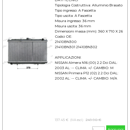
Tipologia Costruttiva: Alluminio Brasato
Tipo ingresso: A Fascetta
Tipo uscita: A Fascetta
Misura ingresso: 36 mm
Misura uscita: 36 mm
Dimensioni massa (mm): 360 X 710 X 26
Codici OE:
21410BN300
21410BN301 21410BN302
APPLICAZIONI:
NISSAN Almera N16 (00) 2.2 Dci DAL:
2003 AL: -- CLIMA: +/- CAMBIO: M
NISSAN Primera P12 (02) 2.2 Dci DAL:
2002 AL: -- CLIMA: +/- CAMBIO: M/A
137.45 €
Prezzo senza sconto
249.90 €
(IVA escl.)
Aggiungi