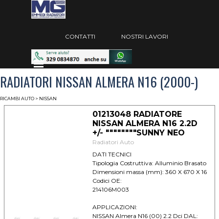
Vai ai contenuti
Salta menù
CONTATTI
NOSTRI LAVORI
Salta menù
RADIATORI NISSAN ALMERA N16 (2000-)
RICAMBI AUTO
> NISSAN
01213048 RADIATORE
NISSAN ALMERA N16 2.2D
+/- """"""""SUNNY NEO
Radiatori Auto
DATI TECNICI
Tipologia Costruttiva: Alluminio Brasato
Dimensioni massa (mm): 360 X 670 X 16
Codici OE:
214106M003
APPLICAZIONI:
NISSAN Almera N16 (00) 2.2 Dci DAL: