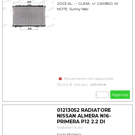
2003 AL: -- CLIMA: +/- CAMBIO: M
NOTE: Sunny Neo
Attualmente non disponibile.
135.00 €
Prezzo senza sconto
225.00 €
(IVA escl.)
Aggiungi
01213052 RADIATORE
NISSAN ALMERA N16-
PRIMERA P12 2.2 DI
Radiatori Auto
DATI TECNICI