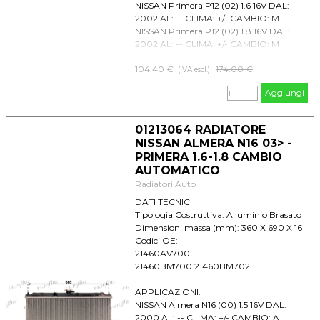
NISSAN Primera P12 (02) 1.6 16V DAL:
2002 AL: -- CLIMA: +/- CAMBIO: M
NISSAN Primera P12 (02) 1.8 16V DAL:
2002 AL: -- CLIMA: +/- CAMBIO: M
104.40 €
Prezzo senza sconto
174.00 €
(IVA escl.)
Aggiungi
01213064 RADIATORE
NISSAN ALMERA N16 03> -
PRIMERA 1.6-1.8 CAMBIO
AUTOMATICO
Radiatori Auto
DATI TECNICI
Tipologia Costruttiva: Alluminio Brasato
Dimensioni massa (mm): 360 X 690 X 16
Codici OE:
21460AV700
21460BM700 21460BM702
APPLICAZIONI:
NISSAN Almera N16 (00) 1.5 16V DAL:
2000 AL: -- CLIMA: +/- CAMBIO: A