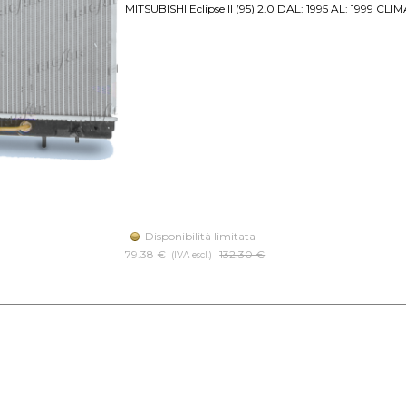
MITSUBISHI Eclipse II (95) 2.0 DAL: 1995 AL: 1999 CL
Disponibilità limitata
79.38 €
Prezzo senza sconto
132.30 €
(IVA escl.)