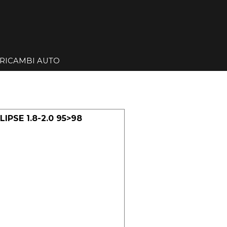
Salta menù
RICAMBI AUTO
▼
▼
IPSE 1.8-2.0 95>98