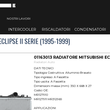
 menù
NOSTRI LAVORI
INTERCOOLER
▼
RISCALDATORI
▼
CONDENSATORI
▼
CLIPSE II SERIE (1995-1999)
01163013 RADIATORE MITSUBISHI ECL
Radiatori Auto
DATI TECNICI
Tipologia Costruttiva: Alluminio Brasato
Tipo ingresso: A Fascetta
Tipo uscita: A Fascetta
Dimensioni massa (mm): 350 X 668 X 27
Codici OE:
MR127910
MR127911 MR312969
APPLICAZIONI: