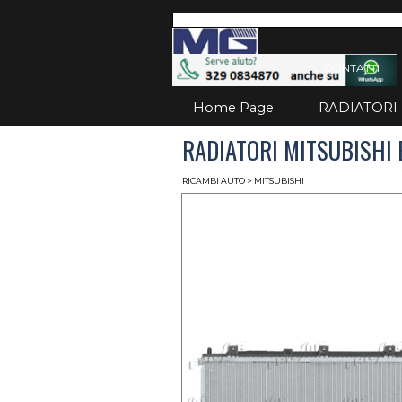
Vai ai contenuti
Salta
CONTATTI
Home Page
RADIATORI
RADIATORI MITSUBISHI E
RICAMBI AUTO
> MITSUBISHI