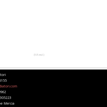
(IVA escl.)
tori
6155
iatori.com
0962
0305223
pe Mercia