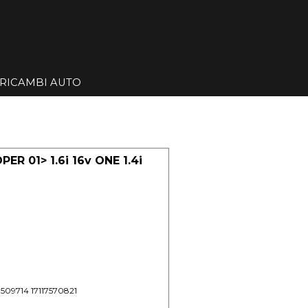
Salta menù
RICAMBI AUTO
▼
▼
R 01> 1.6i 16v ONE 1.4i
7509714 17117570821