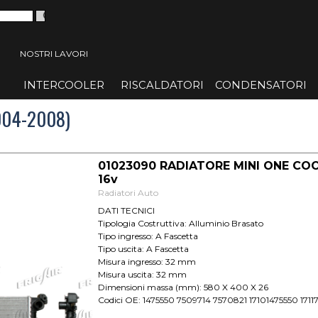
 menù
NOSTRI LAVORI
INTERCOOLER
▼
RISCALDATORI
▼
CONDENSATORI
▼
004-2008)
01023090 RADIATORE MINI ONE COOPE
16v
Radiatori Auto
DATI TECNICI
Tipologia Costruttiva: Alluminio Brasato
Tipo ingresso: A Fascetta
Tipo uscita: A Fascetta
Misura ingresso: 32 mm
Misura uscita: 32 mm
Dimensioni massa (mm): 580 X 400 X 26
Codici OE: 1475550 7509714 7570821 17101475550 1711