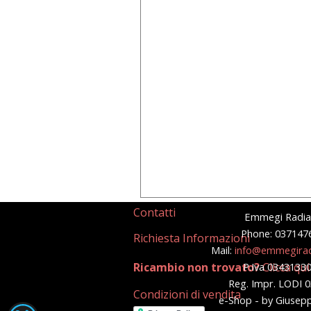
Contatti
Emmegi Radia
Phone: 037147
Richiesta Informazioni
Mail:
info@emmegirad
Ricambio non trovato?
P.Iva 0343133
Clicca qui
Reg. Impr. LODI 
Condizioni di vendita
e-Shop - by Giusep