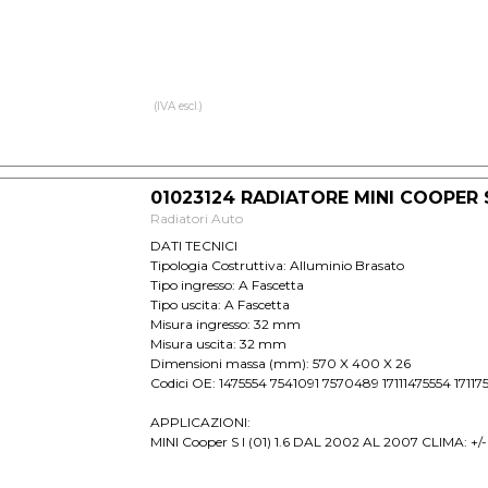
(IVA escl.)
01023124 RADIATORE MINI COOPER 
Radiatori Auto
DATI TECNICI
Tipologia Costruttiva: Alluminio Brasato
Tipo ingresso: A Fascetta
Tipo uscita: A Fascetta
Misura ingresso: 32 mm
Misura uscita: 32 mm
Dimensioni massa (mm): 570 X 400 X 26
Codici OE: 1475554 7541091 7570489 17111475554 17117
APPLICAZIONI:
MINI Cooper S I (01) 1.6 DAL 2002 AL 2007 CLIMA: +