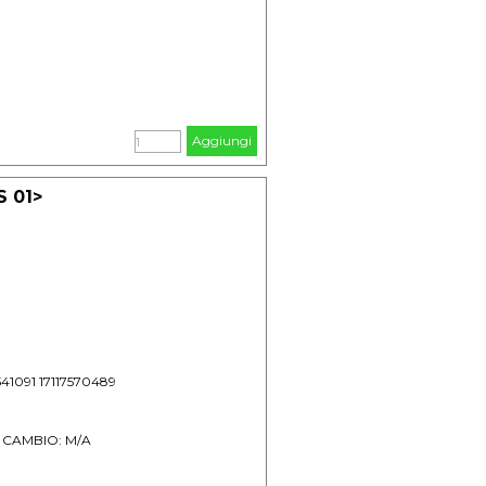
Aggiungi
S 01>
541091 17117570489
/- CAMBIO: M/A