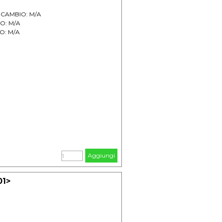
 + CAMBIO: M/A
IO: M/A
IO: M/A
Aggiungi
01>