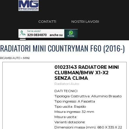
Vai ai contenuti
Salta menù
CONTATTI
NOSTRI LAVORI
Salta menù
RADIATORI MINI COUNTRYMAN F60 (2016-)
RICAMBI AUTO
> MINI
01023143 RADIATORE MINI
CLUBMAN/BMW X1-X2
SENZA CLIMA
Radiatori Auto
DATI TECNICI
Tipologia Costruttiva: Alluminio Brasato
Tipo ingresso: A Fascetta
Tipo uscita: Rapido
Misura ingresso: 32 mm
Misura uscita:
Varianti dotazione:
Dimensioni massa (mm): 680 X 335 X 22