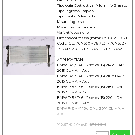
CLIMA: -
Tipologia Costruttiva: Alluminio Brasato
MINI MINI F57 (14) Cooper DAL: 2014
Tipo ingresso: Rapido
CLIMA: -
Tipo uscita: A Fascetta
MINI MINI F57 (14) One DAL: 2014 CLIMA:
Misura ingresso:
-
Misura uscita: 34 mm
Varianti dotazione:
Dimensioni massa (mm): 680 X 295 X 21
Codici OE: 7617630 - 7617631 - 7617632 -
17117617630 - 17117617631 - 17117617632
APPLICAZIONI:
BMW F45 / F46 - 2 series (15) 214 d DAL:
2015 CLIMA: + Aut
BMW F45 / F46 - 2 series (15) 216 d DAL:
2015 CLIMA: + Aut
BMW F45 / F46 - 2 series (15) 218 d DAL:
2015 CLIMA: + Aut
BMW F45 / F46 - 2 series (15) 220 d DAL:
2015 CLIMA: + Aut
BMW F48 - X1 16 d DAL: 2014 CLIMA: +
Aut
BMW F48 - X1 18 d DAL: 2014 CLIMA: +
148.67 €
Prezzo senza sconto
270.30 €
Aut
(IVA escl.)
MINI Countryman F60 (2016) Cooper D
Aggiungi