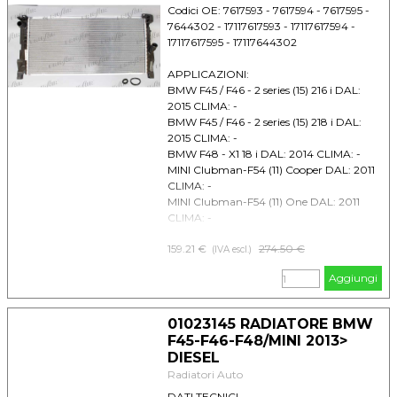
Codici OE: 7617593 - 7617594 - 7617595 -
7644302 - 17117617593 - 17117617594 -
17117617595 - 17117644302
APPLICAZIONI:
BMW F45 / F46 - 2 series (15) 216 i DAL:
2015 CLIMA: -
BMW F45 / F46 - 2 series (15) 218 i DAL:
2015 CLIMA: -
BMW F48 - X1 18 i DAL: 2014 CLIMA: -
MINI Clubman-F54 (11) Cooper DAL: 2011
CLIMA: -
MINI Clubman-F54 (11) One DAL: 2011
CLIMA: -
MINI Countryman F60 (2016) Cooper
159.21 €
Prezzo senza sconto
274.50 €
DAL: 2016 CLIMA: -
(IVA escl.)
MINI MINI F55 Cooper DAL: 2013 CLIMA: -
Aggiungi
MINI MINI F55 One DAL: 2013 CLIMA: -
MINI MINI F55 One first DAL: 2013 CLIMA:
-
01023145 RADIATORE BMW
MINI MINI F56 (13) Cooper DAL: 2013
F45-F46-F48/MINI 2013>
CLIMA: -
DIESEL
MINI MINI F56 (13) One DAL: 2013 CLIMA:
Radiatori Auto
-
MINI MINI F56 (13) One first DAL: 2013
DATI TECNICI