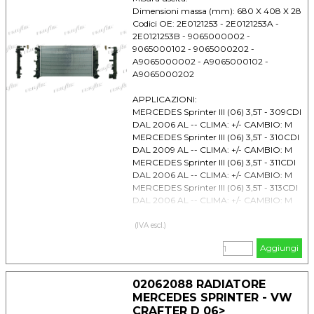
Dimensioni massa (mm): 680 X 408 X 28
Codici OE: 2E0121253 - 2E0121253A -
2E0121253B - 9065000002 -
9065000102 - 9065000202 -
A9065000002 - A9065000102 -
A9065000202
APPLICAZIONI:
MERCEDES Sprinter III (06) 3,5T - 309CDI
DAL 2006 AL -- CLIMA: +/- CAMBIO: M
MERCEDES Sprinter III (06) 3,5T - 310CDI
DAL 2009 AL -- CLIMA: +/- CAMBIO: M
MERCEDES Sprinter III (06) 3,5T - 311CDI
DAL 2006 AL -- CLIMA: +/- CAMBIO: M
MERCEDES Sprinter III (06) 3,5T - 313CDI
DAL 2006 AL -- CLIMA: +/- CAMBIO: M
MERCEDES Sprinter III (06) 3,5T - 315CDI
DAL 2006 AL -- CLIMA: +/- CAMBIO: M
(IVA escl.)
MERCEDES Sprinter III (06) 3,5T - 316CDI
Aggiungi
DAL 2009 AL -- CLIMA: +/- CAMBIO: M
MERCEDES Sprinter III (06) 3,5T - 318CDI
DAL 2006 AL -- CLIMA: +/- CAMBIO: M
02062088 RADIATORE
MERCEDES Sprinter III (06) 3,5T - 319CDI
MERCEDES SPRINTER - VW
DAL 2009 AL -- CLIMA: +/- CAMBIO: M
CRAFTER D 06>
MERCEDES Sprinter III (06) 3,5T - 324