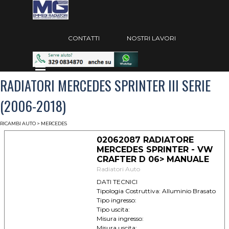
Vai ai contenuti
Salta menù
CONTATTI
NOSTRI LAVORI
Salta menù
RADIATORI MERCEDES SPRINTER III SERIE
(2006-2018)
RICAMBI AUTO
> MERCEDES
02062087 RADIATORE
MERCEDES SPRINTER - VW
CRAFTER D 06> MANUALE
Radiatori Auto
DATI TECNICI
Tipologia Costruttiva: Alluminio Brasato
Tipo ingresso:
Tipo uscita:
Misura ingresso:
Misura uscita: