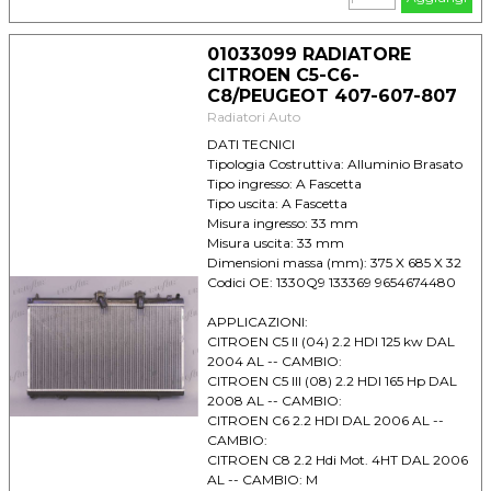
01033099 RADIATORE
CITROEN C5-C6-
C8/PEUGEOT 407-607-807
Radiatori Auto
DATI TECNICI
Tipologia Costruttiva: Alluminio Brasato
Tipo ingresso: A Fascetta
Tipo uscita: A Fascetta
Misura ingresso: 33 mm
Misura uscita: 33 mm
Dimensioni massa (mm): 375 X 685 X 32
Codici OE: 1330Q9 133369 9654674480
APPLICAZIONI:
CITROEN C5 II (04) 2.2 HDI 125 kw DAL
2004 AL -- CAMBIO:
CITROEN C5 III (08) 2.2 HDI 165 Hp DAL
2008 AL -- CAMBIO:
CITROEN C6 2.2 HDI DAL 2006 AL --
CAMBIO:
CITROEN C8 2.2 Hdi Mot. 4HT DAL 2006
AL -- CAMBIO: M