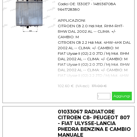
Codici OE: 1330E7 - 148936708A
9641728380
APPLICAZIONI:
CITROEN C8 2.0 Hdi Mot. RHM-RHT-
RHW DAL 2002 AL -- CLIMA: +/-
CAMBIO: M
CITROEN C8 2.2 Hdi Mot. 4HW-4HX DAL
2002 AL -- CLIMA: +/- CAMBIO: M
FIAT Ulysse II (02) 2.0 JTD / Mj Mot. RHM
DAL 2002 AL -- CLIMA: +/- CAMBIO: M
FIAT Ulysse II (02) 2.0 JTD / Mj Mot. RHW
DAL 2002 AL -- CLIMA: +/- CAMBIO: M
FIAT Ulysse II (02) 2.2 JTD / Mj Mot. 4HW
DAL 2002 AL -- CLIMA: +/- CAMBIO: M
102.60 €
Prezzo senza sconto
171.00 €
LANCIA Phedra 2.0 JTD / Mj Mot. RHM
(IVA escl.)
DAL 2002 AL -- CLIMA: +/- CAMBIO: M
Aggiungi
LANCIA Phedra 2.0 JTD / Mj Mot. RHW
DAL 2002 AL -- CLIMA: +/- CAMBIO: M
LANCIA Phedra 2.2 JTD / Mj Mot. 4HW
01033067 RADIATORE
DAL 2002 AL -- CLIMA: +/- CAMBIO: M
CITROEN C8- PEUGEOT 807
PEUGEOT 807 2.0 Hdi Mot. RHM-RHT-
- FIAT ULYSSE-LANCIA
RHW DAL 2002 AL -- CLIMA: +/-
PHEDRA BENZINA E CAMBIO
CAMBIO: M
MANUALE
PEUGEOT 807 2.2 Hdi Mot. 4HX-4HW