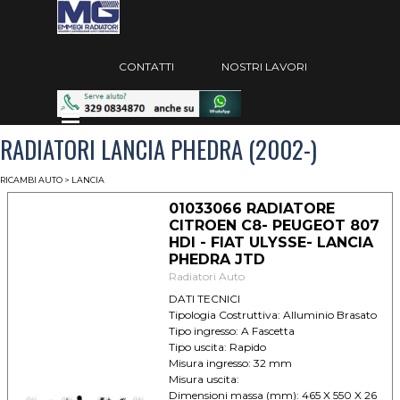
Vai ai contenuti
Salta menù
CONTATTI
NOSTRI LAVORI
Salta menù
RADIATORI LANCIA PHEDRA (2002-)
RICAMBI AUTO
> LANCIA
01033066 RADIATORE
CITROEN C8- PEUGEOT 807
HDI - FIAT ULYSSE- LANCIA
PHEDRA JTD
Radiatori Auto
DATI TECNICI
Tipologia Costruttiva: Alluminio Brasato
Tipo ingresso: A Fascetta
Tipo uscita: Rapido
Misura ingresso: 32 mm
Misura uscita:
Dimensioni massa (mm): 465 X 550 X 26