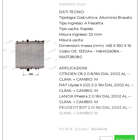
Radiatori Auto
DAL 2002 AL -- CLIMA: +/- CAMBIO: M
DATI TECNICI
Tipologia Costruttiva: Alluminio Brasato
Tipo ingresso: A Fascetta
Tipo uscita: Rapido
Misura ingresso: 32 mm
Misura uscita:
Dimensioni massa (mm): 465 X 550 X 16
Codici OE: 1330A4 - 148492608A -
9641728080
APPLICAZIONI:
CITROEN C8 2.0 8/16V DAL 2002 AL --
CLIMA: + CAMBIO: M
FIAT Ulysse II (02) 2.0 16V DAL 2002 AL --
CLIMA: + CAMBIO: M
LANCIA Phedra 2.0 16V DAL 2002 AL --
CLIMA: + CAMBIO: M
PEUGEOT 807 2.0i 16V DAL 2002 AL --
CLIMA: + CAMBIO: M
90.18 €
Prezzo senza sconto
150.30 €
(IVA escl.)
Aggiungi