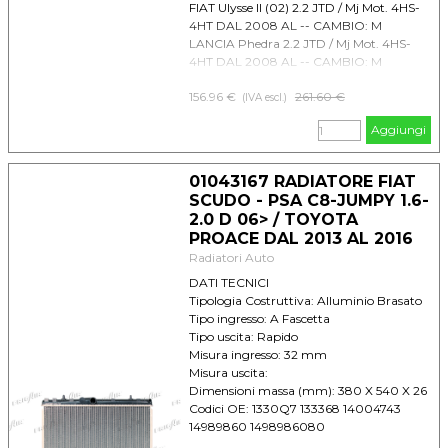
FIAT Ulysse II (02) 2.2 JTD / Mj Mot. 4HS-
4HT DAL 2008 AL -- CAMBIO: M
LANCIA Phedra 2.2 JTD / Mj Mot. 4HS-
4HT DAL 2008 AL -- CAMBIO: M
PEUGEOT 407 2.2 HDI DAL 2006 AL --
156.96 €
Prezzo senza sconto
261.60 €
CAMBIO:
(IVA escl.)
PEUGEOT 607 2.2 Hdi DAL 2000 AL --
Aggiungi
CAMBIO:
PEUGEOT 807 2.2 Hdi Mot. 4HT DAL
2006 AL -- CAMBIO: M
01043167 RADIATORE FIAT
SCUDO - PSA C8-JUMPY 1.6-
2.0 D 06> / TOYOTA
PROACE DAL 2013 AL 2016
Radiatori Auto
DATI TECNICI
Tipologia Costruttiva: Alluminio Brasato
Tipo ingresso: A Fascetta
Tipo uscita: Rapido
Misura ingresso: 32 mm
Misura uscita:
Dimensioni massa (mm): 380 X 540 X 26
Codici OE: 1330Q7 133368 14004743
14989860 1498986080