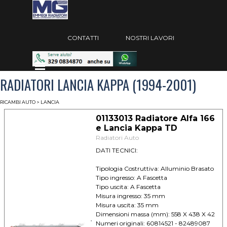
Vai ai contenuti
Salta menù
CONTATTI
NOSTRI LAVORI
Salta menù
RADIATORI LANCIA KAPPA (1994-2001)
RICAMBI AUTO
> LANCIA
01133013 Radiatore Alfa 166
e Lancia Kappa TD
Radiatori Auto
DATI TECNICI:
Tipologia Costruttiva: Alluminio Brasato
Tipo ingresso: A Fascetta
Tipo uscita: A Fascetta
Misura ingresso: 35 mm
Misura uscita: 35 mm
Dimensioni massa (mm): 558 X 438 X 42
Numeri originali: 60814521 - 82489087