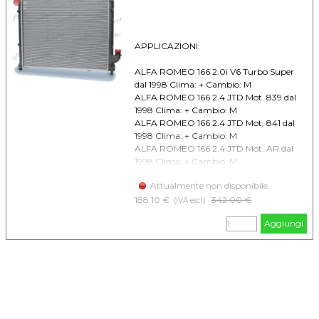
APPLICAZIONI:
ALFA ROMEO 166 2.0i V6 Turbo Super
dal 1998 Clima: + Cambio: M
ALFA ROMEO 166 2.4 JTD Mot. 839 dal
1998 Clima: + Cambio: M
ALFA ROMEO 166 2.4 JTD Mot. 841 dal
1998 Clima: + Cambio: M
ALFA ROMEO 166 2.4 JTD Mot. AR dal
1998 Clima: + Cambio: M
LANCIA Kappa 2.4 JTD dal 1998 al 2001
Attualmente non disponibile.
Clima: +/- Cambio: M/A
LANCIA Kappa 2.4 TD dal 1994 al 2001
188.10 €
Prezzo senza sconto
342.00 €
(IVA escl.)
Clima: +/- Cambio: M/A
Aggiungi