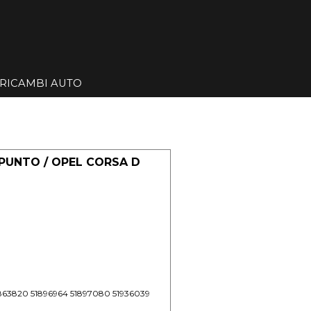
Salta menù
RICAMBI AUTO
▼
▼
 PUNTO / OPEL CORSA D
1863820 51896964 51897080 51936039