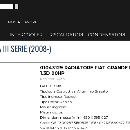
 menù
NOSTRI LAVORI
INTERCOOLER
▼
RISCALDATORI
▼
CONDENSATORI
▼
III SERIE (2008-)
01043129 RADIATORE FIAT GRANDE
1.3D 90HP
Radiatori Auto
DATI TECNICI
Tipologia Costruttiva: Alluminio Brasato
Tipo ingresso: Rapido
Tipo uscita: Rapido
Misura ingresso:
Misura uscita:
Dimensioni massa (mm): 620 X 395 X 27
Codici OE: 1300287 51808364 51840476 51840477 5
55700617 55703927 55704135