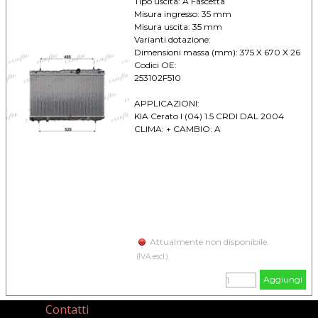
Tipo uscita: A Fascetta
Misura ingresso: 35 mm
Misura uscita: 35 mm
Varianti dotazione:
Dimensioni massa (mm): 375 X 670 X 26
Codici OE:
253102F510
APPLICAZIONI:
KIA Cerato I (04) 1.5 CRDI DAL 2004
CLIMA: + CAMBIO: A
Attualmente non disponibile.
(IVA escl.)
Aggiungi
Contatti