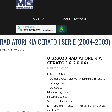
Vai ai contenuti
Salta menù
CONTATTI
NOSTRI LAVORI
Salta menù
RADIATORI KIA CERATO I SERIE (2004-2009)
RICAMBI AUTO
> KIA
01333030 RADIATORE KIA
CERATO 1.6-2.0 04>
Radiatori Auto
DATI TECNICI
Tipologia Costruttiva: Alluminio Brasato
Tipo ingresso:
Tipo uscita:
Misura ingresso:
Misura uscita:
Varianti dotazione:
Dimensioni massa (mm): 375 X 670 X 26
Codici OE: