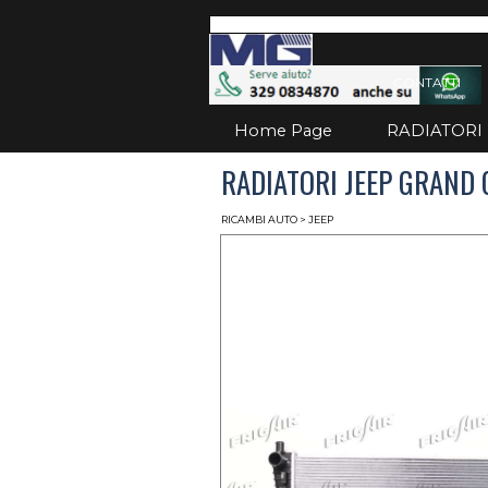
Vai ai contenuti
Salta
CONTATTI
Home Page
RADIATORI
RADIATORI JEEP GRAND C
RICAMBI AUTO
> JEEP