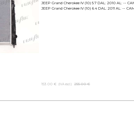
JEEP Grand Cherokee IV (10) 5.7 DAL: 2010 AL: -- C
JEEP Grand Cherokee IV (10) 6.4 DAL: 2011 AL: -- CA
153.00 €
Prezzo senza sconto
255.00 €
(IVA escl.)