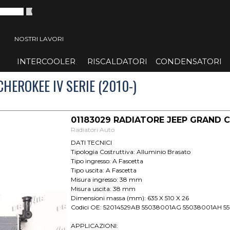
 menù
NOSTRI LAVORI
INTERCOOLER
▼
RISCALDATORI
▼
CONDENSATORI
▼
HEROKEE IV SERIE (2010-)
01183029 RADIATORE JEEP GRAND 
Radiatori Auto
DATI TECNICI
Tipologia Costruttiva: Alluminio Brasato
Tipo ingresso: A Fascetta
Tipo uscita: A Fascetta
Misura ingresso: 38 mm
Misura uscita: 38 mm
Dimensioni massa (mm): 635 X 510 X 26
Codici OE: 52014529AB 55038001AG 55038001AH 5
APPLICAZIONI: