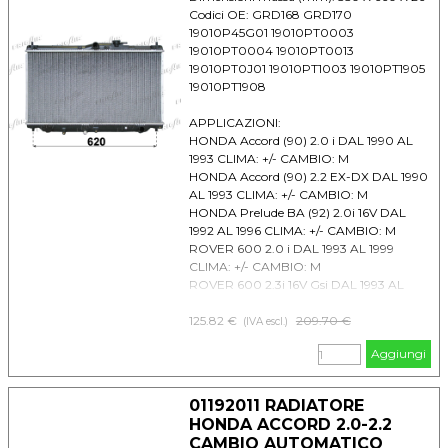
Codici OE: GRD168 GRD170
19010P45G01 19010PT0003
19010PT0004 19010PT0013
19010PT0J01 19010PT1003 19010PT1905
19010PT1908
APPLICAZIONI:
HONDA Accord (90) 2.0 i DAL 1990 AL
1993 CLIMA: +/- CAMBIO: M
HONDA Accord (90) 2.2 EX-DX DAL 1990
AL 1993 CLIMA: +/- CAMBIO: M
HONDA Prelude BA (92) 2.0i 16V DAL
1992 AL 1996 CLIMA: +/- CAMBIO: M
ROVER 600 2.0 i DAL 1993 AL 1999
CLIMA: +/- CAMBIO: M
ROVER 600 2.3i 16V Gsi DAL 1993 AL
1999 CLIMA: +/- CAMBIO: M
125.82 €
Prezzo senza sconto
209.70 €
(IVA escl.)
Aggiungi
01192011 RADIATORE
HONDA ACCORD 2.0-2.2
CAMBIO AUTOMATICO