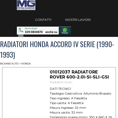
Vai ai contenuti
Salta menù
CONTATTI
NOSTRI LAVORI
Salta menù
RADIATORI HONDA ACCORD IV SERIE (1990-
1993)
RICAMBI AUTO
> HONDA
01012037 RADIATORE
ROVER 600-2.0i-SI-SLI-GSI
Radiatori Auto
DATI TECNICI
Tipologia Costruttiva: Alluminio Brasato
Tipo ingresso: A Fascetta
Tipo uscita: A Fascetta
Misura ingresso: 32 mm
Misura uscita: 32 mm
Dimensioni massa (mm): 350 X 660 X 26