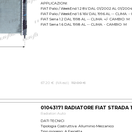
APPLICAZIONI:
FIAT Palio / WeekEnd 1.2 8V DAL 01/2002 AL 01/200
FIAT Palio / WeekEnd 1.6 16V DAL 1996 AL -- CLIMA: 
FIAT Siena 1.2 DAL 1998 AL -- CLIMA: +/- CAMBIO: M
FIAT Siena 1.6 DAL 1998 AL -- CLIMA: - CAMBIO: M
67.20 €
Prezzo senza sconto
112.00 €
(IVA escl.)
01043171 RADIATORE FIAT STRADA 1
Radiatori Auto
DATI TECNICI
Tipologia Costruttiva: Alluminio Meccanico
Tipo ingresso: A Fascetta