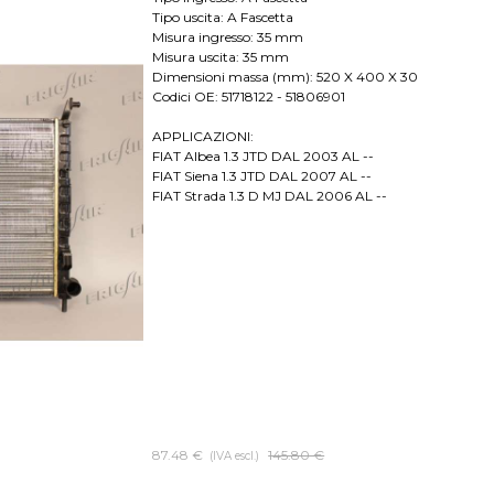
Tipo uscita: A Fascetta
Misura ingresso: 35 mm
Misura uscita: 35 mm
Dimensioni massa (mm): 520 X 400 X 30
Codici OE: 51718122 - 51806901
APPLICAZIONI:
FIAT Albea 1.3 JTD DAL 2003 AL --
FIAT Siena 1.3 JTD DAL 2007 AL --
FIAT Strada 1.3 D MJ DAL 2006 AL --
87.48 €
Prezzo senza sconto
145.80 €
(IVA escl.)