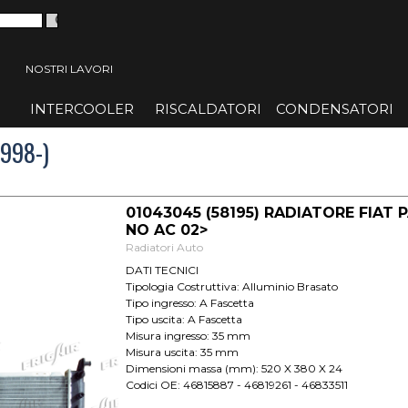
 menù
NOSTRI LAVORI
INTERCOOLER
▼
RISCALDATORI
▼
CONDENSATORI
▼
1998-)
01043045 (58195) RADIATORE FIAT PAL
NO AC 02>
Radiatori Auto
DATI TECNICI
Tipologia Costruttiva: Alluminio Brasato
Tipo ingresso: A Fascetta
Tipo uscita: A Fascetta
Misura ingresso: 35 mm
Misura uscita: 35 mm
Dimensioni massa (mm): 520 X 380 X 24
Codici OE: 46815887 - 46819261 - 46833511