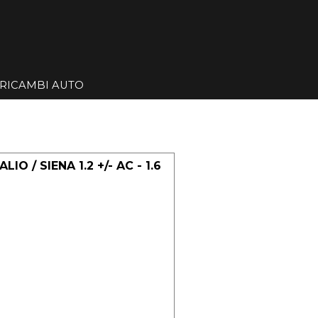
Salta menù
RICAMBI AUTO
▼
▼
IO / SIENA 1.2 +/- AC - 1.6