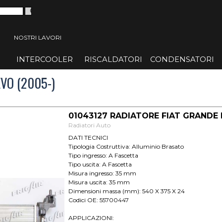
 menù
NOSTRI LAVORI
INTERCOOLER
▼
RISCALDATORI
▼
CONDENSATORI
▼
VO (2005-)
01043127 RADIATORE FIAT GRANDE P
Radiatori Auto
DATI TECNICI
Tipologia Costruttiva: Alluminio Brasato
Tipo ingresso: A Fascetta
Tipo uscita: A Fascetta
Misura ingresso: 35 mm
Misura uscita: 35 mm
Dimensioni massa (mm): 540 X 375 X 24
Codici OE: 55700447
APPLICAZIONI: