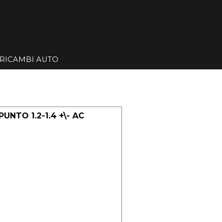
Salta menù
RICAMBI AUTO
▼
▼
UNTO 1.2-1.4 +\- AC