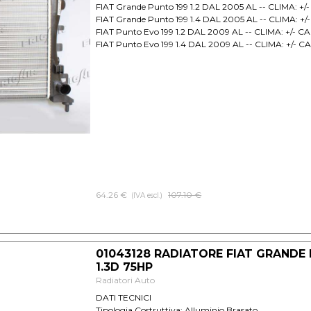
FIAT Grande Punto 199 1.2 DAL 2005 AL -- CLIMA: +
FIAT Grande Punto 199 1.4 DAL 2005 AL -- CLIMA: +
FIAT Punto Evo 199 1.2 DAL 2009 AL -- CLIMA: +/- 
FIAT Punto Evo 199 1.4 DAL 2009 AL -- CLIMA: +/- 
64.26 €
Prezzo senza sconto
107.10 €
(IVA escl.)
01043128 RADIATORE FIAT GRANDE
1.3D 75HP
Radiatori Auto
DATI TECNICI
Tipologia Costruttiva: Alluminio Brasato