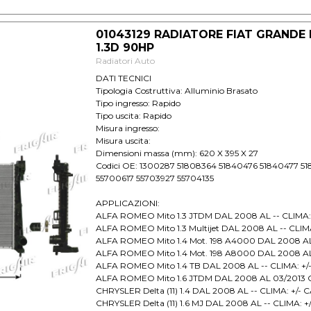
01043129 RADIATORE FIAT GRANDE
1.3D 90HP
Radiatori Auto
DATI TECNICI
Tipologia Costruttiva: Alluminio Brasato
Tipo ingresso: Rapido
Tipo uscita: Rapido
Misura ingresso:
Misura uscita:
Dimensioni massa (mm): 620 X 395 X 27
Codici OE: 1300287 51808364 51840476 51840477 5
55700617 55703927 55704135
APPLICAZIONI:
ALFA ROMEO Mito 1.3 JTDM DAL 2008 AL -- CLIMA:
ALFA ROMEO Mito 1.3 Multijet DAL 2008 AL -- CLIM
ALFA ROMEO Mito 1.4 Mot. 198 A4000 DAL 2008 AL
ALFA ROMEO Mito 1.4 Mot. 198 A8000 DAL 2008 AL
ALFA ROMEO Mito 1.4 TB DAL 2008 AL -- CLIMA: +
ALFA ROMEO Mito 1.6 JTDM DAL 2008 AL 03/2013 C
CHRYSLER Delta (11) 1.4 DAL 2008 AL -- CLIMA: +/-
CHRYSLER Delta (11) 1.6 MJ DAL 2008 AL -- CLIMA: 