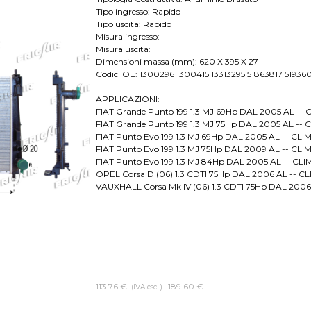
Tipo ingresso: Rapido
Tipo uscita: Rapido
Misura ingresso:
Misura uscita:
Dimensioni massa (mm): 620 X 395 X 27
Codici OE: 1300296 1300415 13313295 51863817 519
APPLICAZIONI:
FIAT Grande Punto 199 1.3 MJ 69Hp DAL 2005 AL -- 
FIAT Grande Punto 199 1.3 MJ 75Hp DAL 2005 AL -- 
FIAT Punto Evo 199 1.3 MJ 69Hp DAL 2005 AL -- CLI
FIAT Punto Evo 199 1.3 MJ 75Hp DAL 2009 AL -- CLI
FIAT Punto Evo 199 1.3 MJ 84Hp DAL 2005 AL -- CLI
OPEL Corsa D (06) 1.3 CDTI 75Hp DAL 2006 AL -- C
VAUXHALL Corsa Mk IV (06) 1.3 CDTI 75Hp DAL 2006
113.76 €
Prezzo senza sconto
189.60 €
(IVA escl.)