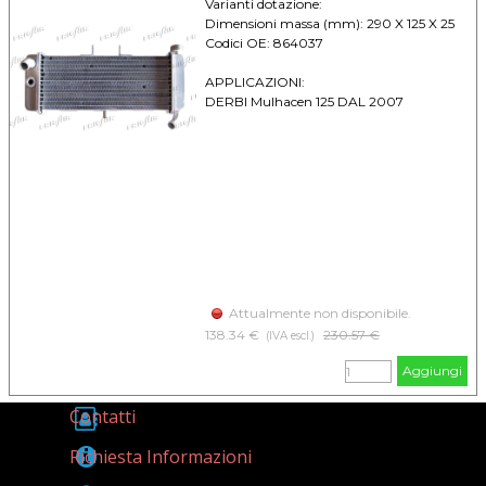
Varianti dotazione:
Dimensioni massa (mm): 290 X 125 X 25
Codici OE: 864037
APPLICAZIONI:
DERBI Mulhacen 125 DAL 2007
Attualmente non disponibile.
138.34 €
Prezzo senza sconto
230.57 €
(IVA escl.)
Aggiungi
Contatti
Richiesta Informazioni