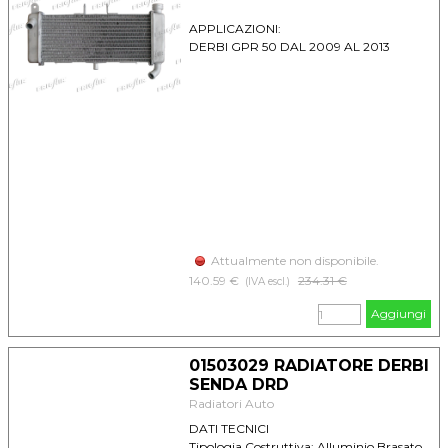
APPLICAZIONI:
DERBI GPR 50 DAL 2009 AL 2013
Attualmente non disponibile.
140.59 €
Prezzo senza sconto
234.31 €
(IVA escl.)
Aggiungi
01503029 RADIATORE DERBI
SENDA DRD
Radiatori Auto
DATI TECNICI
Tipologia Costruttiva: Alluminio Brasato