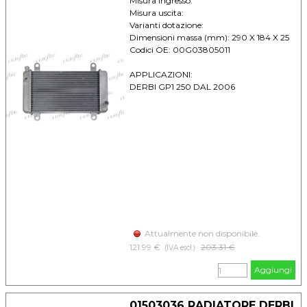
Misura ingresso:
Misura uscita:
Varianti dotazione:
Dimensioni massa (mm): 290 X 184 X 25
Codici OE: 00G03805011
APPLICAZIONI:
DERBI GP1 250 DAL 2006
Attualmente non disponibile.
121.99 €
Prezzo senza sconto
203.31 €
(IVA escl.)
Aggiungi
01503036 RADIATORE DERBI