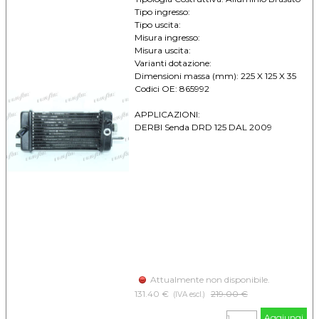
Tipo ingresso:
Tipo uscita:
Misura ingresso:
Misura uscita:
Varianti dotazione:
Dimensioni massa (mm): 225 X 125 X 35
Codici OE: 865992
APPLICAZIONI:
DERBI Senda DRD 125 DAL 2009
Attualmente non disponibile.
131.40 €
Prezzo senza sconto
219.00 €
(IVA escl.)
Aggiungi