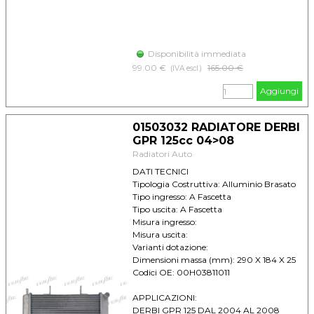
Disponibilità immediata
99.00 €
Prezzo senza sconto
165.00 €
(IVA escl.)
Aggiungi
01503032 RADIATORE DERBI
GPR 125cc 04>08
Radiatori Auto
DATI TECNICI
Tipologia Costruttiva: Alluminio Brasato
Tipo ingresso: A Fascetta
Tipo uscita: A Fascetta
Misura ingresso:
Misura uscita:
Varianti dotazione:
Dimensioni massa (mm): 290 X 184 X 25
Codici OE: 00H03811011
APPLICAZIONI:
DERBI GPR 125 DAL 2004 AL 2008