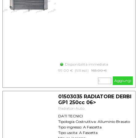
Disponibilità immediata
99.00 €
Prezzo senza sconto
165.00 €
(IVA escl.)
Aggiungi
01503035 RADIATORE DERBI
GP1 250cc 06>
Radiatori Auto
DATI TECNICI
Tipologia Costruttiva: Alluminio Brasato
Tipo ingresso: A Fascetta
Tipo uscita: A Fascetta