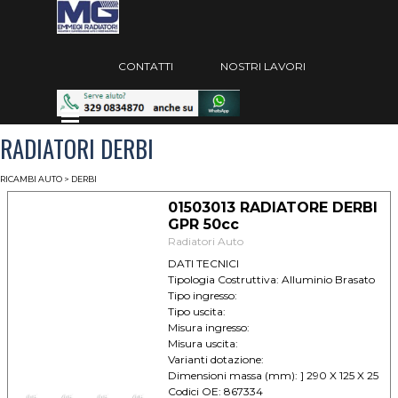
Vai ai contenuti
Salta menù
CONTATTI
NOSTRI LAVORI
Salta menù
RADIATORI DERBI
RICAMBI AUTO
> DERBI
01503013 RADIATORE DERBI
GPR 50cc
Radiatori Auto
DATI TECNICI
Tipologia Costruttiva: Alluminio Brasato
Tipo ingresso:
Tipo uscita:
Misura ingresso:
Misura uscita:
Varianti dotazione:
Dimensioni massa (mm): ] 290 X 125 X 25
Codici OE: 867334