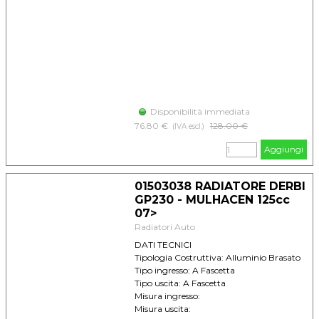
Disponibilità immediata
76.80 €
Prezzo senza sconto
128.00 €
(IVA escl.)
Aggiungi
01503038 RADIATORE DERBI
GP230 - MULHACEN 125cc
07>
Radiatori Auto
DATI TECNICI
Tipologia Costruttiva: Alluminio Brasato
Tipo ingresso: A Fascetta
Tipo uscita: A Fascetta
Misura ingresso:
Misura uscita: