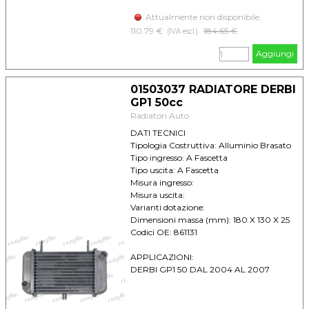
Attualmente non disponibile.
110.79 €
Prezzo senza sconto
184.65 €
(IVA escl.)
Aggiungi
01503037 RADIATORE DERBI
GP1 50cc
Radiatori Auto
DATI TECNICI
Tipologia Costruttiva: Alluminio Brasato
Tipo ingresso: A Fascetta
Tipo uscita: A Fascetta
Misura ingresso:
Misura uscita:
Varianti dotazione:
Dimensioni massa (mm): 180 X 130 X 25
Codici OE: 861131
APPLICAZIONI:
DERBI GP1 50 DAL 2004 AL 2007