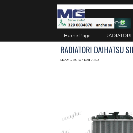
Vai ai contenuti
Salta
CONTATTI
Home Page
RADIATORI
RADIATORI DAIHATSU SIR
RICAMBI AUTO
> DAIHATSU