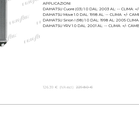
APPLICAZIONI:
DAIHATSU Cuore (03) 1.0 DAL: 2003 AL: -- CLIMA: +
DAIHATSU Move 1.0 DAL: 1998 AL: -- CLIMA: +/- CAM
DAIHATSU Sirion I (98) 1.0 DAL: 1998 AL: 2005 CLIM
DAIHATSU YRV 1.0 DAL: 2001 AL: -- CLIMA: +/- CAM
126.39 €
Prezzo senza sconto
229.80 €
(IVA escl.)