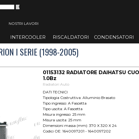
 menù
NOSTRI LAVORI
INTERCOOLER
▼
RISCALDATORI
▼
CONDENSATORI
▼
ION I SERIE (1998-2005)
01153132 RADIATORE DAIHATSU CUOR
1.0Bz
Radiatori Auto
DATI TECNICI
Tipologia Costruttiva: Alluminio Brasato
Tipo ingresso: A Fascetta
Tipo uscita: A Fascetta
Misura ingresso: 25 mm
Misura uscita: 25 mm
Dimensioni massa (mm): 370 X 320 X 24
Codici OE: 1640097201 - 1640097202