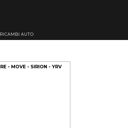
Salta menù
RICAMBI AUTO
▼
▼
E - MOVE - SIRION - YRV