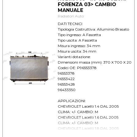
CLIMA: +/- CAMBIO: A
FORENZA 03> CAMBIO
DAEWOO Lacetti 1.4 DAL 2004 CLIMA:
MANUALE
+/- CAMBIO: A
Radiatori Auto
DAEWOO Lacetti 1.6 DAL 2004 CLIMA:
+/- CAMBIO: A
DATI TECNICI
DAEWOO Lacetti 1.8 DAL 2004 CLIMA:
Tipologia Costruttiva: Alluminio Brasato
+/- CAMBIO: A
Tipo ingresso: A Fascetta
DAEWOO Nubira II (03) 1.6 DAL 2003
Tipo uscita: A Fascetta
CLIMA: + CAMBIO: A
Misura ingresso: 34 mm
DAEWOO Nubira II (03) 1.8 DAL 2003
Misura uscita: 34 mm
CLIMA: + CAMBIO: A
Varianti dotazione:
SUZUKI Forenza (03) 1.6i 16V DAL 2003
Dimensioni massa (mm): 370 X 700 X 20
CLIMA: + CAMBIO: M
Codici OE: P96553378
SUZUKI Forenza (03) 1.8i 16V DAL 2003
96553378
CLIMA: + CAMBIO: M
96553422
96553428
96433350
APPLICAZIONI:
CHEVROLET Lacetti 1.4 DAL 2005
CLIMA: +/- CAMBIO: M
CHEVROLET Lacetti 1.6 DAL 2005
CLIMA: +/- CAMBIO: M
CHEVROLET Lacetti 1.8 DAL 2005
CLIMA: +/- CAMBIO: M