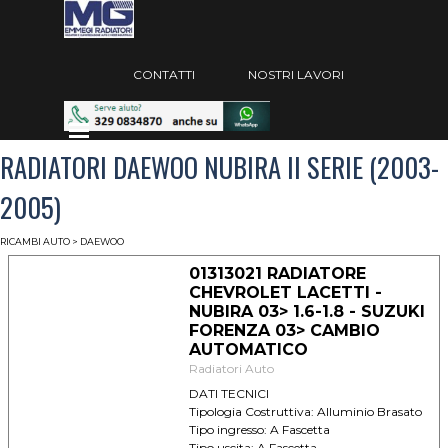
Vai ai contenuti
Salta menù
CONTATTI
NOSTRI LAVORI
Salta menù
RADIATORI DAEWOO NUBIRA II SERIE (2003-
2005)
RICAMBI AUTO
> DAEWOO
01313021 RADIATORE
CHEVROLET LACETTI -
NUBIRA 03> 1.6-1.8 - SUZUKI
FORENZA 03> CAMBIO
AUTOMATICO
Radiatori Auto
DATI TECNICI
Tipologia Costruttiva: Alluminio Brasato
Tipo ingresso: A Fascetta
Tipo uscita: A Fascetta