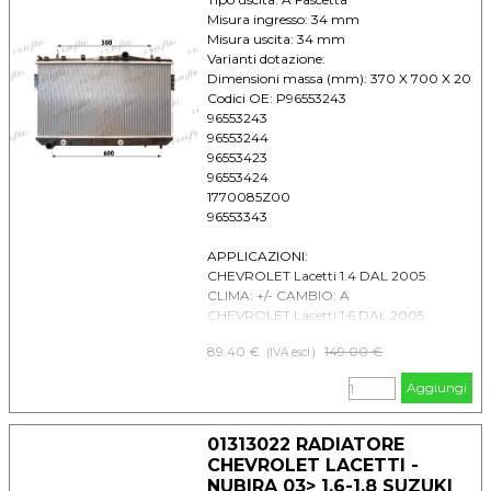
Misura ingresso: 34 mm
Misura uscita: 34 mm
Varianti dotazione:
Dimensioni massa (mm): 370 X 700 X 20
Codici OE: P96553243
96553243
96553244
96553423
96553424
1770085Z00
96553343
APPLICAZIONI:
CHEVROLET Lacetti 1.4 DAL 2005
CLIMA: +/- CAMBIO: A
CHEVROLET Lacetti 1.6 DAL 2005
CLIMA: +/- CAMBIO: A
89.40 €
Prezzo senza sconto
149.00 €
(IVA escl.)
CHEVROLET Lacetti 1.8 DAL 2005
CLIMA: +/- CAMBIO: A
Aggiungi
CHEVROLET Nubira 1.4 DAL 2005
CLIMA: +/- CAMBIO: A
CHEVROLET Nubira 1.6 DAL 2005
01313022 RADIATORE
CLIMA: +/- CAMBIO: A
CHEVROLET LACETTI -
CHEVROLET Nubira 1.8 DAL 2005
NUBIRA 03> 1.6-1.8 SUZUKI