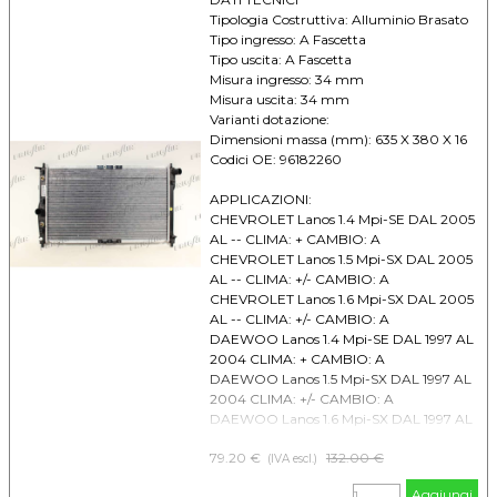
Tipologia Costruttiva: Alluminio Brasato
Tipo ingresso: A Fascetta
Tipo uscita: A Fascetta
Misura ingresso: 34 mm
Misura uscita: 34 mm
Varianti dotazione:
Dimensioni massa (mm): 635 X 380 X 16
Codici OE: 96182260
APPLICAZIONI:
CHEVROLET Lanos 1.4 Mpi-SE DAL 2005
AL -- CLIMA: + CAMBIO: A
CHEVROLET Lanos 1.5 Mpi-SX DAL 2005
AL -- CLIMA: +/- CAMBIO: A
CHEVROLET Lanos 1.6 Mpi-SX DAL 2005
AL -- CLIMA: +/- CAMBIO: A
DAEWOO Lanos 1.4 Mpi-SE DAL 1997 AL
2004 CLIMA: + CAMBIO: A
DAEWOO Lanos 1.5 Mpi-SX DAL 1997 AL
2004 CLIMA: +/- CAMBIO: A
DAEWOO Lanos 1.6 Mpi-SX DAL 1997 AL
2004 CLIMA: +/- CAMBIO: A
79.20 €
Prezzo senza sconto
132.00 €
(IVA escl.)
Aggiungi