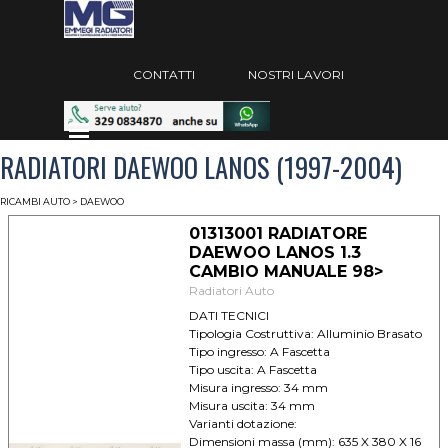
Vai ai contenuti
Salta menù
CONTATTI
NOSTRI LAVORI
Salta menù
RADIATORI DAEWOO LANOS (1997-2004)
RICAMBI AUTO
> DAEWOO
01313001 RADIATORE
DAEWOO LANOS 1.3
CAMBIO MANUALE 98>
Radiatori Auto
DATI TECNICI
Tipologia Costruttiva: Alluminio Brasato
Tipo ingresso: A Fascetta
Tipo uscita: A Fascetta
Misura ingresso: 34 mm
Misura uscita: 34 mm
Varianti dotazione:
Dimensioni massa (mm): 635 X 380 X 16