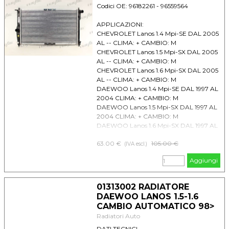
Codici OE: 96182261 - 96559564
APPLICAZIONI:
CHEVROLET Lanos 1.4 Mpi-SE DAL 2005
AL -- CLIMA: + CAMBIO: M
CHEVROLET Lanos 1.5 Mpi-SX DAL 2005
AL -- CLIMA: + CAMBIO: M
CHEVROLET Lanos 1.6 Mpi-SX DAL 2005
AL -- CLIMA: + CAMBIO: M
DAEWOO Lanos 1.4 Mpi-SE DAL 1997 AL
2004 CLIMA: + CAMBIO: M
DAEWOO Lanos 1.5 Mpi-SX DAL 1997 AL
2004 CLIMA: + CAMBIO: M
DAEWOO Lanos 1.6 Mpi-SX DAL 1997 AL
2004 CLIMA: + CAMBIO: M
63.00 €
Prezzo senza sconto
105.00 €
(IVA escl.)
Aggiungi
01313002 RADIATORE
DAEWOO LANOS 1.5-1.6
CAMBIO AUTOMATICO 98>
Radiatori Auto
DATI TECNICI