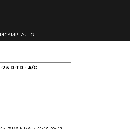
Salta menù
RICAMBI AUTO
▼
▼
2.5 D-TD - A/C
1301P6 133017 133097 133098 1330E4