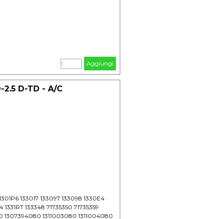
Aggiungi
2.5 D-TD - A/C
1301P6 133017 133097 133098 1330E4
 1331RT 133348 71735350 71735359
80 1307394080 1311003080 1311004080