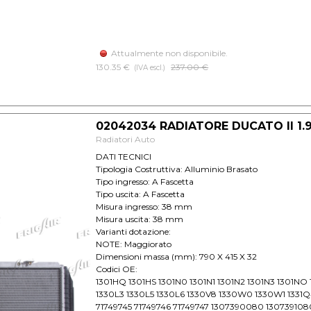
Attualmente non disponibile.
130.35 €
Prezzo senza sconto
237.00 €
(IVA escl.)
02042034 RADIATORE DUCATO II 1.9-
Radiatori Auto
DATI TECNICI
Tipologia Costruttiva: Alluminio Brasato
Tipo ingresso: A Fascetta
Tipo uscita: A Fascetta
Misura ingresso: 38 mm
Misura uscita: 38 mm
Varianti dotazione:
NOTE: Maggiorato
Dimensioni massa (mm): 790 X 415 X 32
Codici OE:
1301HQ 1301HS 1301N0 1301N1 1301N2 1301N3 1301NO 
1330L3 1330L5 1330L6 1330V8 1330W0 1330W1 1331Q4
71749745 71749746 71749747 1307390080 13073910