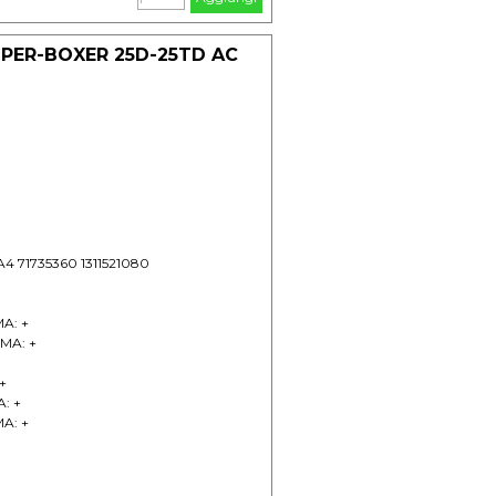
PER-BOXER 25D-25TD AC
A4 71735360 1311521080
MA: +
IMA: +
 +
A: +
MA: +