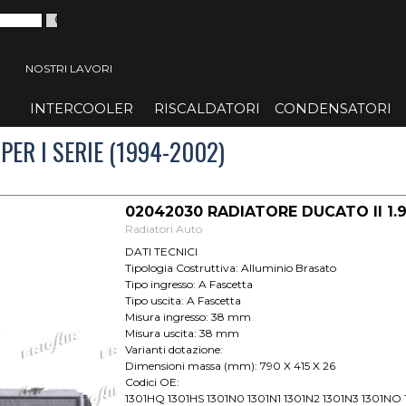
 menù
NOSTRI LAVORI
INTERCOOLER
▼
RISCALDATORI
▼
CONDENSATORI
▼
PER I SERIE (1994-2002)
02042030 RADIATORE DUCATO II 1.9-
Radiatori Auto
DATI TECNICI
Tipologia Costruttiva: Alluminio Brasato
Tipo ingresso: A Fascetta
Tipo uscita: A Fascetta
Misura ingresso: 38 mm
Misura uscita: 38 mm
Varianti dotazione:
Dimensioni massa (mm): 790 X 415 X 26
Codici OE:
1301HQ 1301HS 1301N0 1301N1 1301N2 1301N3 1301NO 