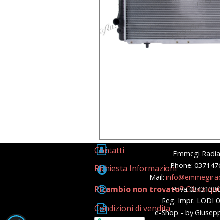
Contatti
Emmegi Radia
Phone: 037147
Richiesta Informazioni
Mail:
info@emmegirad
Ricambio non trovato?
P.Iva 0343133
Clicca qui
Reg. Impr. LODI 
Condizioni di vendita
e-Shop - by Giusep