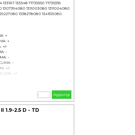
 1331RT 133348 71735350 71735359
80 1307394080 1311003080 1311004080
329227080 1338278080 1341513080
A: +
MA: +
 +/-
A: -
MA: -
CLIMA: -
A: +/-
CLIMA: +/-
CLIMA: +/-
CLIMA: +/-
/-
Aggiungi
+
 +
: +/-
 1.9-2.5 D - TD
-
/-
: +/-
 +/-