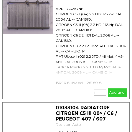
APPLICAZIONI:
CITROEN C5 II (04) 2.2 HDI 125 kw DAL
2004 AL -- CAMBIO:
CITROEN C5 III (08) 2.2 HDI 165 Hp DAL
2008 AL -- CAMBIO:
CITROEN C6 2.2 HDI DAL 2006 AL --
CAMBIO:
CITROEN C8 2.2 Hdi Mot. 4HT DAL 2006
AL -- CAMBIO: M
FIAT Ulysse II (02) 2.2 JTD / Mj Mot. 4HS-
4HT DAL 2008 AL -- CAMBIO: M
LANCIA Phedra 2.2 JTD / Mj Mot. 4HS-
4HT DAL 2008 AL -- CAMBIO: M
PEUGEOT 407 2.2 HDI DAL 2006 AL --
156.96 €
Prezzo senza sconto
261.60 €
CAMBIO:
(IVA escl.)
PEUGEOT 607 2.2 Hdi DAL 2000 AL --
Aggiungi
CAMBIO:
PEUGEOT 807 2.2 Hdi Mot. 4HT DAL
2006 AL -- CAMBIO: M
01033104 RADIATORE
CITROEN C5 III 08> / C6 /
PEUGEOT 407 / 607
Radiatori Auto
DATI TECNICI