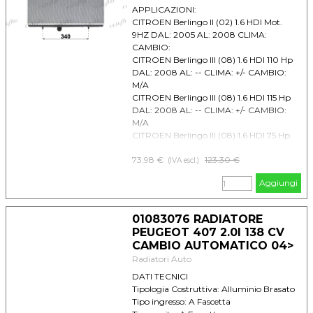
APPLICAZIONI:
CITROEN Berlingo II (02) 1.6 HDI Mot.
9HZ DAL: 2005 AL: 2008 CLIMA:
CAMBIO:
CITROEN Berlingo III (08) 1.6 HDI 110 Hp
DAL: 2008 AL: -- CLIMA: +/- CAMBIO:
M/A
CITROEN Berlingo III (08) 1.6 HDI 115 Hp
DAL: 2008 AL: -- CLIMA: +/- CAMBIO:
M/A
CITROEN Berlingo III (08) 1.6 HDI 75 Hp
DAL: 2008 AL: -- CLIMA: +/- CAMBIO:
73.98 €
Prezzo senza sconto
123.30 €
M/A
(IVA escl.)
CITROEN Berlingo III (08) 1.6 HDI 90 Hp
Aggiungi
DAL: 2008 AL: -- CLIMA: +/- CAMBIO:
M/A
CITROEN Berlingo III (08) 1.6 Vti 120 DAL:
01083076 RADIATORE
2008 AL: -- CLIMA: +/- CAMBIO: M/A
PEUGEOT 407 2.0I 138 CV
CITROEN Berlingo III (08) 1.6 Vti 95 DAL:
CAMBIO AUTOMATICO 04>
2008 AL: -- CLIMA: +/- CAMBIO: M/A
Radiatori Auto
CITROEN C4 I (04) 1.6 Hdi DAL: 2004 AL:
-- CLIMA: +/- CAMBIO: M
DATI TECNICI
CITROEN C4 I (04) 1.6i 16V DAL: 2004
Tipologia Costruttiva: Alluminio Brasato
AL: -- CLIMA: +/- CAMBIO: M
Tipo ingresso: A Fascetta
CITROEN C4 I (04) 2.0 Hdi DAL: 2004