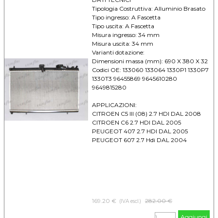
Tipologia Costruttiva: Alluminio Brasato
Tipo ingresso: A Fascetta
Tipo uscita: A Fascetta
Misura ingresso: 34 mm
Misura uscita: 34 mm
Varianti dotazione:
Dimensioni massa (mm): 690 X 380 X 32
Codici OE: 133060 133064 1330P1 1330P7
1330T3 96455869 9645610280
9649815280
APPLICAZIONI:
CITROEN C5 III (08) 2.7 HDI DAL 2008
CITROEN C6 2.7 HDI DAL 2005
PEUGEOT 407 2.7 HDI DAL 2005
PEUGEOT 607 2.7 Hdi DAL 2004
169.20 €
Prezzo senza sconto
282.00 €
(IVA escl.)
Aggiungi