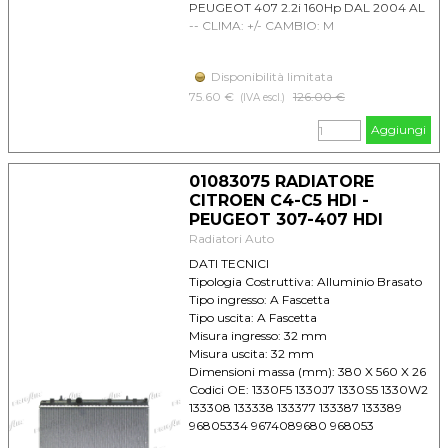
PEUGEOT 407 2.2i 160Hp DAL 2004 AL
-- CLIMA: +/- CAMBIO: M
Disponibilità limitata
75.60 €
Prezzo senza sconto
126.00 €
(IVA escl.)
Aggiungi
01083075 RADIATORE
CITROEN C4-C5 HDI -
PEUGEOT 307-407 HDI
Radiatori Auto
DATI TECNICI
Tipologia Costruttiva: Alluminio Brasato
Tipo ingresso: A Fascetta
Tipo uscita: A Fascetta
Misura ingresso: 32 mm
Misura uscita: 32 mm
Dimensioni massa (mm): 380 X 560 X 26
Codici OE: 1330F5 1330J7 1330S5 1330W2
133308 133338 133377 133387 133389
96805334 9674089680 968053