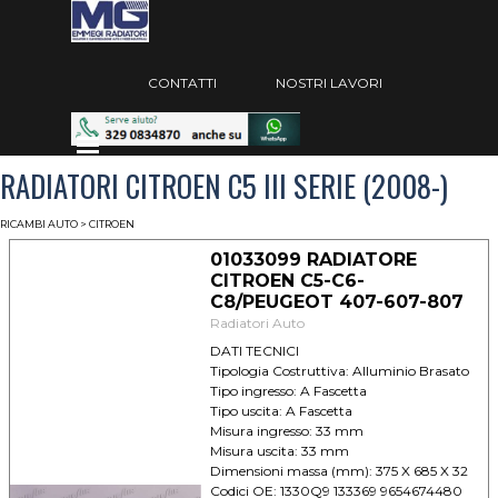
Vai ai contenuti
Salta menù
CONTATTI
NOSTRI LAVORI
Salta menù
RADIATORI CITROEN C5 III SERIE (2008-)
RICAMBI AUTO
> CITROEN
01033099 RADIATORE
CITROEN C5-C6-
C8/PEUGEOT 407-607-807
Radiatori Auto
DATI TECNICI
Tipologia Costruttiva: Alluminio Brasato
Tipo ingresso: A Fascetta
Tipo uscita: A Fascetta
Misura ingresso: 33 mm
Misura uscita: 33 mm
Dimensioni massa (mm): 375 X 685 X 32
Codici OE: 1330Q9 133369 9654674480