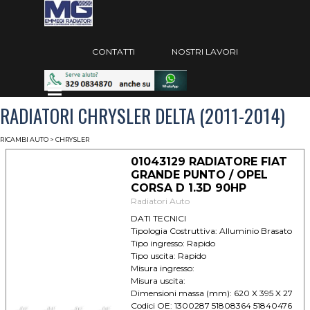
Vai ai contenuti
Salta menù
CONTATTI
NOSTRI LAVORI
Salta menù
RADIATORI CHRYSLER DELTA (2011-2014)
RICAMBI AUTO
> CHRYSLER
01043129 RADIATORE FIAT
GRANDE PUNTO / OPEL
CORSA D 1.3D 90HP
Radiatori Auto
DATI TECNICI
Tipologia Costruttiva: Alluminio Brasato
Tipo ingresso: Rapido
Tipo uscita: Rapido
Misura ingresso:
Misura uscita:
Dimensioni massa (mm): 620 X 395 X 27
Codici OE: 1300287 51808364 51840476