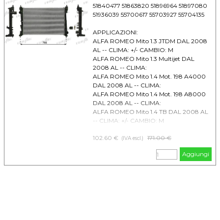
51840477 51863820 51896964 51897080
51936039 55700617 55703927 55704135
APPLICAZIONI:
ALFA ROMEO Mito 1.3 JTDM DAL 2008
AL -- CLIMA: +/- CAMBIO: M
ALFA ROMEO Mito 1.3 Multijet DAL
2008 AL -- CLIMA:
ALFA ROMEO Mito 1.4 Mot. 198 A4000
DAL 2008 AL -- CLIMA:
ALFA ROMEO Mito 1.4 Mot. 198 A8000
DAL 2008 AL -- CLIMA:
ALFA ROMEO Mito 1.4 TB DAL 2008 AL
-- CLIMA: +/- CAMBIO: M
ALFA ROMEO Mito 1.6 JTDM DAL 2008
102.60 €
Prezzo senza sconto
171.00 €
AL 03/2013 CLIMA: +/- CAMBIO: M
(IVA escl.)
CHRYSLER Delta (11) 1.4 DAL 2008 AL --
Aggiungi
CLIMA: +/- CAMBIO: M/A
CHRYSLER Delta (11) 1.6 MJ DAL 2008 AL
-- CLIMA: +/- CAMBIO: M/A
CHRYSLER Delta (11) 2.0 MJ DAL 2008
AL -- CLIMA: +/- CAMBIO: M/A
FIAT Bravo (07) 1.4 DAL 2007 AL --
CLIMA: +/- CAMBIO: M/A
FIAT Bravo (07) 1.6 MJ DAL 2008 AL --