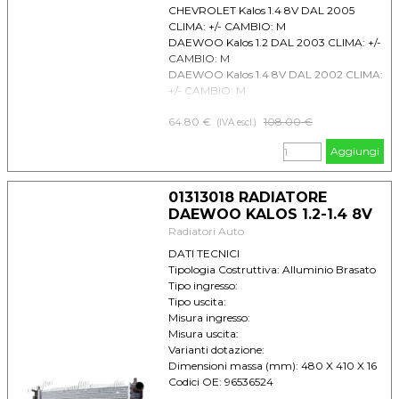
CHEVROLET Kalos 1.4 8V DAL 2005
CLIMA: +/- CAMBIO: M
DAEWOO Kalos 1.2 DAL 2003 CLIMA: +/-
CAMBIO: M
DAEWOO Kalos 1.4 8V DAL 2002 CLIMA:
+/- CAMBIO: M
64.80 €
Prezzo senza sconto
108.00 €
(IVA escl.)
Aggiungi
01313018 RADIATORE
DAEWOO KALOS 1.2-1.4 8V
Radiatori Auto
DATI TECNICI
Tipologia Costruttiva: Alluminio Brasato
Tipo ingresso:
Tipo uscita:
Misura ingresso:
Misura uscita:
Varianti dotazione:
Dimensioni massa (mm): 480 X 410 X 16
Codici OE: 96536524