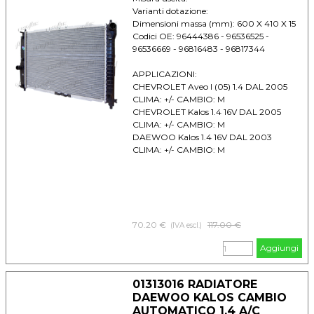
Varianti dotazione:
Dimensioni massa (mm): 600 X 410 X 15
Codici OE: 96444386 - 96536525 -
96536669 - 96816483 - 96817344
APPLICAZIONI:
CHEVROLET Aveo I (05) 1.4 DAL 2005
CLIMA: +/- CAMBIO: M
CHEVROLET Kalos 1.4 16V DAL 2005
CLIMA: +/- CAMBIO: M
DAEWOO Kalos 1.4 16V DAL 2003
CLIMA: +/- CAMBIO: M
70.20 €
Prezzo senza sconto
117.00 €
(IVA escl.)
Aggiungi
01313016 RADIATORE
DAEWOO KALOS CAMBIO
AUTOMATICO 1.4 A/C