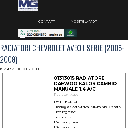
Vai ai contenuti
Salta menù
CONTATTI
NOSTRI LAVORI
Salta menù
RADIATORI CHEVROLET AVEO I SERIE (2005-
2008)
RICAMBI AUTO
> CHEVROLET
01313015 RADIATORE
DAEWOO KALOS CAMBIO
MANUALE 1.4 A/C
Radiatori Auto
DATI TECNICI
Tipologia Costruttiva: Alluminio Brasato
Tipo ingresso:
Tipo uscita:
Misura ingresso:
Misura uscita: