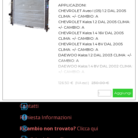
APPLICAZIONI:
CHEVROLET Aveo I (05) 1.2 DAL 2005
CLIMA: +/- CAMBIO: A
CHEVROLET Kalos 1.2 DAL 2005 CLIMA:
+/- CAMBIO: A
CHEVROLET Kalos 1.4 16V DAL 2005
CLIMA: +/- CAMBIO: A
CHEVROLET Kalos 1.4 8V DAL 2005
CLIMA: +/- CAMBIO: A
DAEWOO Kalos 1.2 DAL 2003 CLIMA: +/-
CAMBIO: A
DAEWOO Kalos 1.4 8V DAL 2002 CLIMA:
+/- CAMBIO: A
126.50 €
Prezzo senza sconto
230.00 €
(IVA escl.)
Aggiungi
Contatti
Richiesta Informazioni
Ricambio non trovato?
Clicca qui