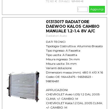
72.60 €
Prezzo senza sconto
121.00 €
(IVA escl.)
Aggiungi
01313017 RADIATORE
DAEWOO KALOS CAMBIO
MANUALE 1.2-1.4 8V A/C
Radiatori Auto
DATI TECNICI
Tipologia Costruttiva: Alluminio Brasato
Tipo ingresso: A Fascetta
Tipo uscita: A Fascetta
Misura ingresso: 34 mm
Misura uscita: 34 mm
Varianti dotazione:
Dimensioni massa (mm): 480 X 410 X 16
Codici OE: 96443475 - 96536523 -
96816481
APPLICAZIONI:
CHEVROLET Aveo I (05) 1.2 DAL 2005
CLIMA: +/- CAMBIO: M
CHEVROLET Kalos 1.2 DAL 2005 CLIMA:
+/- CAMBIO: M