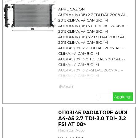
APPLICAZIONI:
AUDI A4 IV (08) 2.7 TDI DAL 2008 AL
2015 CLIMA: +/- CAMBIO: M
AUDI A4 IV (08) 3.0 TDI DAL 2008 AL
2015 CLIMA: +/- CAMBIO: M
AUDI A4 IV (08) 3.2 FSI DAL 2008 AL
2015 CLIMA: +/- CAMBIO: M
AUDI A5 (07) 2.7 TDI DAL 2007 AL --
CLIMA: +/- CAMBIO: M
AUDI A5 (07) 3.0 TDI DAL 2007 AL --
CLIMA: +/- CAMBIO: M
AUDI A5 (07) 3.2 FSI DAL 2007 AL --
CLIMA: +/- CAMBIO: M
AUDI A6 IV (11) 2.8 FSI DAL 2011 AL --
CLIMA: + CAMBIO: M
(IVA escl.)
AUDI A6 IV (11) 3.0 TDI DAL 2011 AL --
Aggiungi
CLIMA: + CAMBIO: M
AUDI A6 IV (11) 3.0 TFSI DAL 2011 AL --
CLIMA: + CAMBIO: M
01103145 RADIATORE AUDI
AUDI A7 (10) 2.8 FSI DAL 2010 AL --
A4-A5 2.7 TDI-3.0 TDI- 3.2
CLIMA: + CAMBIO: M
FSI AT 08>
AUDI A7 (10) 3.0 TDI DAL 2010 AL --
Radiatori Auto
CLIMA: + CAMBIO: M
AUDI A7 (10) 3.0 TFSI DAL 2010 AL --
DATI TECNICI