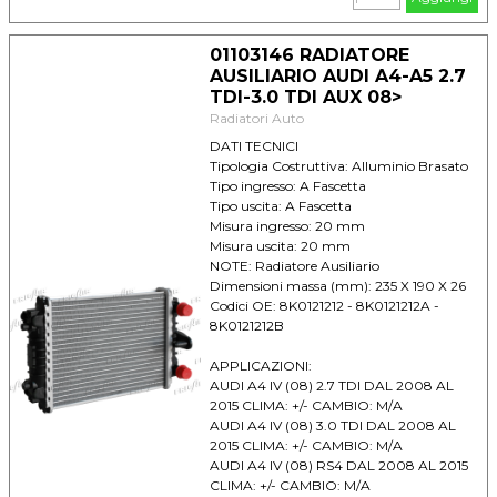
AUDI A6 IV (11) 3.0 TDI DAL 2011 AL --
CLIMA: + CAMBIO: A
AUDI A6 IV (11) 3.0 TFSI DAL 2011 AL --
01103146 RADIATORE
CLIMA: + CAMBIO: A
AUSILIARIO AUDI A4-A5 2.7
AUDI A7 (10) 2.8 FSI DAL 2010 AL --
TDI-3.0 TDI AUX 08>
CLIMA: + CAMBIO: A
Radiatori Auto
AUDI A7 (10) 3.0 TDI DAL 2010 AL --
CLIMA: + CAMBIO: A
DATI TECNICI
AUDI A7 (10) 3.0 TFSI DAL 2010 AL --
Tipologia Costruttiva: Alluminio Brasato
CLIMA: + CAMBIO: A
Tipo ingresso: A Fascetta
AUDI Q5 (08) 3.2 FSI DAL 2008 AL --
Tipo uscita: A Fascetta
CLIMA: +/- CAMBIO: A
Misura ingresso: 20 mm
Misura uscita: 20 mm
NOTE: Radiatore Ausiliario
Dimensioni massa (mm): 235 X 190 X 26
Codici OE: 8K0121212 - 8K0121212A -
8K0121212B
APPLICAZIONI:
AUDI A4 IV (08) 2.7 TDI DAL 2008 AL
2015 CLIMA: +/- CAMBIO: M/A
AUDI A4 IV (08) 3.0 TDI DAL 2008 AL
2015 CLIMA: +/- CAMBIO: M/A
AUDI A4 IV (08) RS4 DAL 2008 AL 2015
CLIMA: +/- CAMBIO: M/A