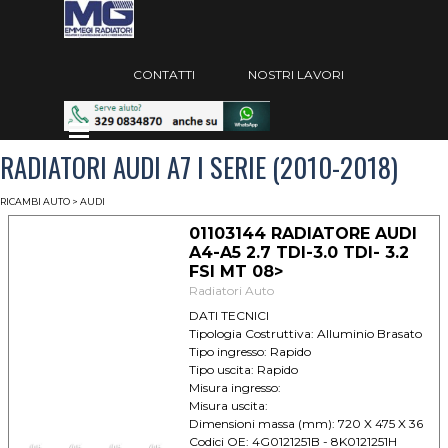
Vai ai contenuti
Salta menù
CONTATTI
NOSTRI LAVORI
Salta menù
RADIATORI AUDI A7 I SERIE (2010-2018)
RICAMBI AUTO
>
AUDI
01103144 RADIATORE AUDI
A4-A5 2.7 TDI-3.0 TDI- 3.2
FSI MT 08>
Radiatori Auto
DATI TECNICI
Tipologia Costruttiva: Alluminio Brasato
Tipo ingresso: Rapido
Tipo uscita: Rapido
Misura ingresso:
Misura uscita:
Dimensioni massa (mm): 720 X 475 X 36
Codici OE: 4G0121251B - 8K0121251H