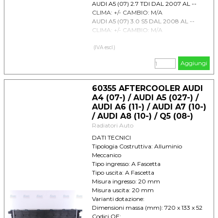
AUDI A5 (07) 2.7 TDI DAL 2007 AL --
CLIMA: +/- CAMBIO: M/A
AUDI A5 (07) 3.0 S5 DAL 2008 AL --
CLIMA: +/- CAMBIO: M/A
AUDI A5 (07) 3.0 TDI DAL 2007 AL --
CLIMA: +/- CAMBIO: M/A
(IVA escl.)
AUDI A6 IV (11) 3.0 TDI DAL 2011 AL --
Aggiungi
CLIMA: + CAMBIO: M/A
AUDI A7 (10) 3.0 TDI DAL 2010 AL --
CLIMA: + CAMBIO: M/A
60355 AFTERCOOLER AUDI
AUDI A8 III (09) 3.0 TDI DAL 2010 AL --
A4 (07-) / AUDI A5 (027-) /
CLIMA: +/- CAMBIO: M/A
AUDI A6 (11-) / AUDI A7 (10-)
AUDI Q5 (08) 3.0 TDI DAL 2008 AL --
/ AUDI A8 (10-) / Q5 (08-)
CLIMA: +/- CAMBIO: M/A
Radiatori Auto
DATI TECNICI
Tipologia Costruttiva: Alluminio
Meccanico
Tipo ingresso: A Fascetta
Tipo uscita: A Fascetta
Misura ingresso: 20 mm
Misura uscita: 20 mm
Varianti dotazione:
Dimensioni massa (mm): 720 x 133 x 52
Codici OE: