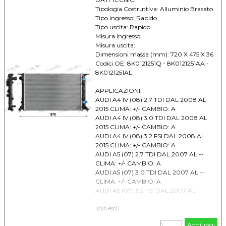
CLIMA: + CAMBIO: M
Tipologia Costruttiva: Alluminio Brasato
AUDI Q5 (08) 3.2 FSI DAL 2008 AL --
Tipo ingresso: Rapido
CLIMA: +/- CAMBIO: M
Tipo uscita: Rapido
Misura ingresso:
Misura uscita:
Dimensioni massa (mm): 720 X 475 X 36
Codici OE: 8K0121251Q - 8K0121251AA -
8K0121251AL
APPLICAZIONI:
AUDI A4 IV (08) 2.7 TDI DAL 2008 AL
2015 CLIMA: +/- CAMBIO: A
AUDI A4 IV (08) 3.0 TDI DAL 2008 AL
2015 CLIMA: +/- CAMBIO: A
AUDI A4 IV (08) 3.2 FSI DAL 2008 AL
2015 CLIMA: +/- CAMBIO: A
AUDI A5 (07) 2.7 TDI DAL 2007 AL --
CLIMA: +/- CAMBIO: A
AUDI A5 (07) 3.0 TDI DAL 2007 AL --
CLIMA: +/- CAMBIO: A
AUDI A5 (07) 3.2 FSI DAL 2007 AL --
CLIMA: +/- CAMBIO: A
AUDI A6 IV (11) 2.8 FSI DAL 2011 AL --
(IVA escl.)
CLIMA: + CAMBIO: A
Aggiungi