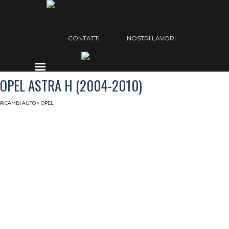
Vai ai contenuti
Salta menù
CONTATTI
NOSTRI LAVORI
Salta menù
OPEL ASTRA H (2004-2010)
RICAMBI AUTO
> OPEL
Radiatori